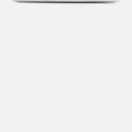
Transparência fiscal
Entenda cada imposto com base no CNAE e no
faturamento da sua empresa.
Conciliação bancária
Categorize suas transações e facilite sua
organização e declaração do IR.
Previsão de impostos
Saiba com antecedência quanto vai pagar para se
planejar melhor.
Notas fiscais
Emita, importe e cancele notas fiscais de maneira
mais prática.