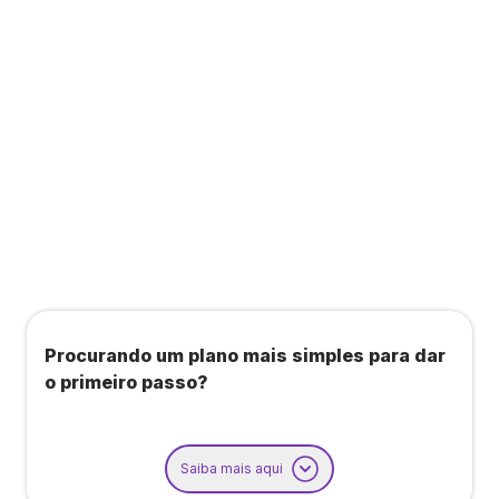
Todos os benefícios do plano Unique, mais:
Agendamento de contas ou emissão de notas
fiscais: Até 100 operações por mês
Importação até 800 notas fiscais
Importação de extrato bancário: Até 3 contas
Procurando um plano mais simples para dar
o primeiro passo?
Saiba mais aqui