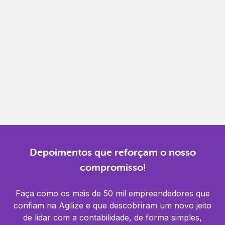
Gestão completa
Controle financeiro, contábil e de RH em um só
lugar.
Notificações
Receba alertas para não perder prazos e manter
tudo em dia.
Depoimentos que reforçam o nosso
compromisso!
Faça como os mais de 50 mil empreendedores que
confiam na Agilize e que descobriram um novo jeito
de lidar com a contabilidade, de forma simples,