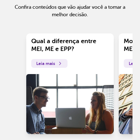
Confira conteúdos que vão ajudar você a tomar a
melhor decisão.
Qual a diferença entre
Motiv
MEI, ME e EPP?
ME?
Leia mais
Leia 