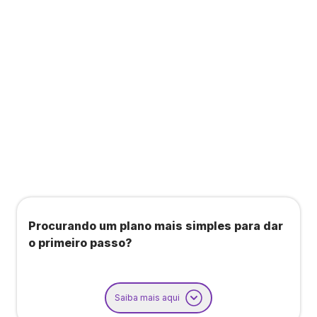
Todos os benefícios do plano Unique, mais:
Agendamento de contas ou emissão de notas
fiscais: Até 100 operações por mês
Importação até 800 notas fiscais
Importação de extrato bancário: Até 3 contas
Procurando um plano mais simples para dar
o primeiro passo?
Saiba mais aqui