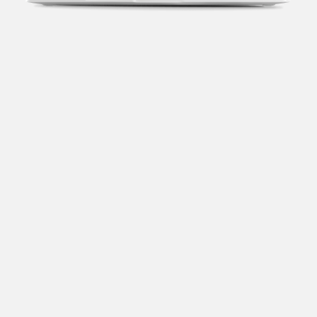
Transparência fiscal
Entenda cada imposto com base no CNAE e no
faturamento da sua empresa.
Conciliação bancária
Categorize suas transações e facilite sua
organização e declaração do IR.
Previsão de impostos
Saiba com antecedência quanto vai pagar para se
planejar melhor.
Notas fiscais
Emita, importe e cancele notas fiscais de maneira
mais prática.