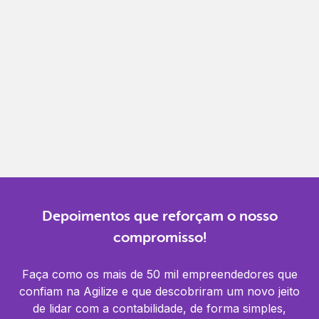
Gestão completa
Controle financeiro, contábil e de RH em um só
lugar.
Notificações
Receba alertas para não perder prazos e manter
tudo em dia.
Depoimentos que reforçam o nosso
compromisso!
Faça como os mais de 50 mil empreendedores que
confiam na Agilize e que descobriram um novo jeito
de lidar com a contabilidade, de forma simples,