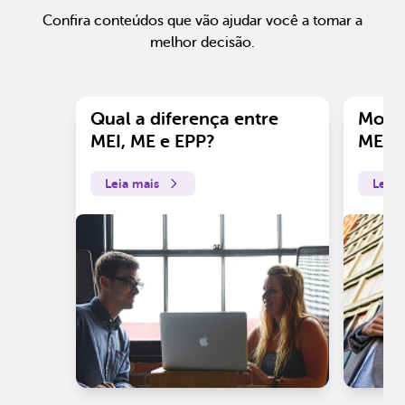
Confira conteúdos que vão ajudar você a tomar a
melhor decisão.
Qual a diferença entre
Motiv
MEI, ME e EPP?
ME?
Leia mais
Leia 