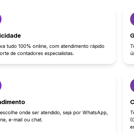
icidade
G
va tudo 100% online, com atendimento rápido
T
orte de contadores especialistas.
ú
ndimento
C
escolhe onde ser atendido, seja por WhatsApp,
T
one, e-mail ou chat.
(
e