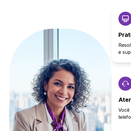
Prat
Resol
e sup
Ate
Você 
telef