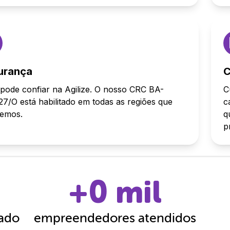
urança
C
pode confiar na Agilize. O nosso CRC BA-
C
7/O está habilitado em todas as regiões que
c
demos.
q
p
+
0
mil
cado
empreendedores atendidos