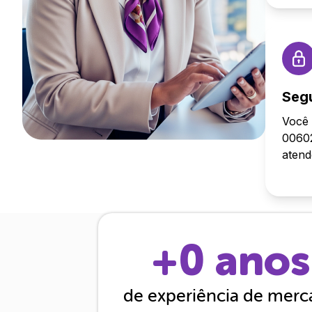
Seg
Você 
00602
aten
+
0
anos
de experiência de mer