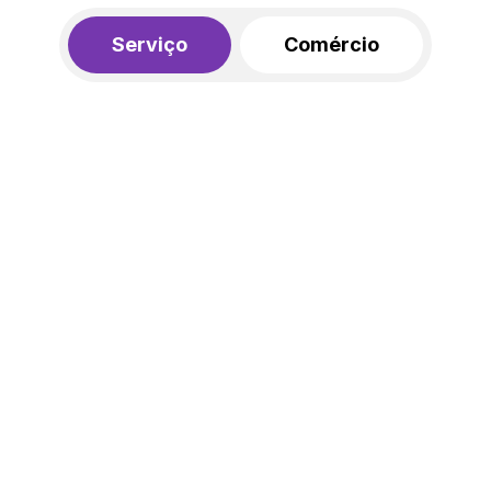
Serviço
Comércio
R$ 562,00
450,00
R$
/mês
20% de desconto