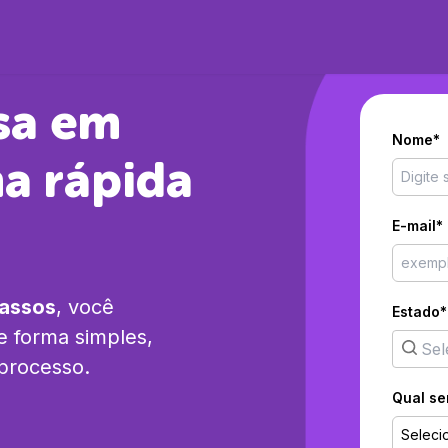
sa em
Nome*
a rápida
E-mail*
passos
, você
Estado*
 forma simples,
 processo.
Qual se
Seleci