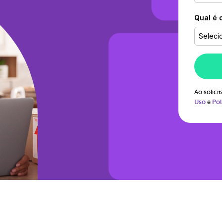
Qual é 
Seleci
Ao solic
Uso
e
Pol