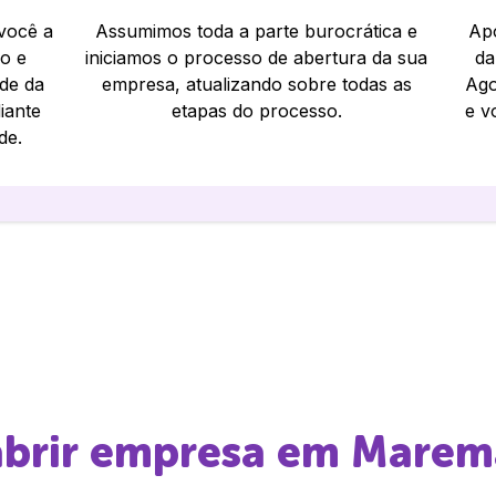
 você a
Assumimos toda a parte burocrática e
Apó
io e
iniciamos o processo de abertura da sua
da
ade da
empresa, atualizando sobre todas as
Ago
iante
etapas do processo.
e v
de.
abrir empresa em
Marem