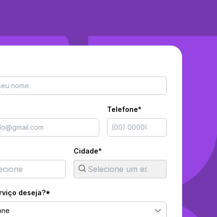
Telefone*
Cidade*
rviço deseja?*
one