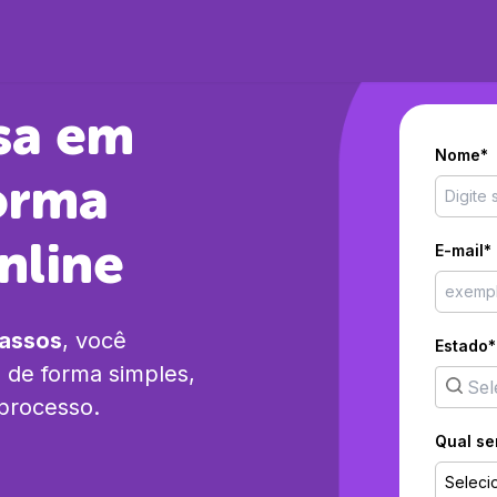
sa em
Nome*
orma
nline
E-mail*
passos
, você
Estado*
s
de forma simples,
 processo.
Qual se
Seleci