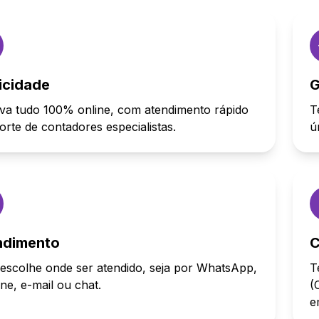
icidade
G
va tudo 100% online, com atendimento rápido
T
orte de contadores especialistas.
ú
ndimento
C
escolhe onde ser atendido, seja por WhatsApp,
T
one, e-mail ou chat.
(
e