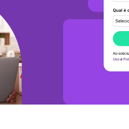
Qual é 
Seleci
Ao solic
Uso
e
Pol