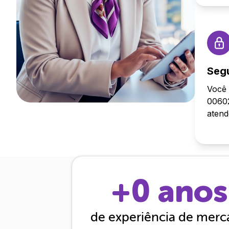
Seg
Você 
00602
aten
+
0
anos
de experiência de mer