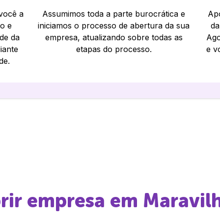
 você a
Assumimos toda a parte burocrática e
Apó
io e
iniciamos o processo de abertura da sua
da
ade da
empresa, atualizando sobre todas as
Ago
iante
etapas do processo.
e v
de.
brir empresa em
Maravil