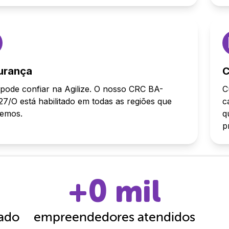
urança
C
pode confiar na Agilize. O nosso CRC BA-
C
7/O está habilitado em todas as regiões que
c
demos.
q
p
+
0
mil
cado
empreendedores atendidos