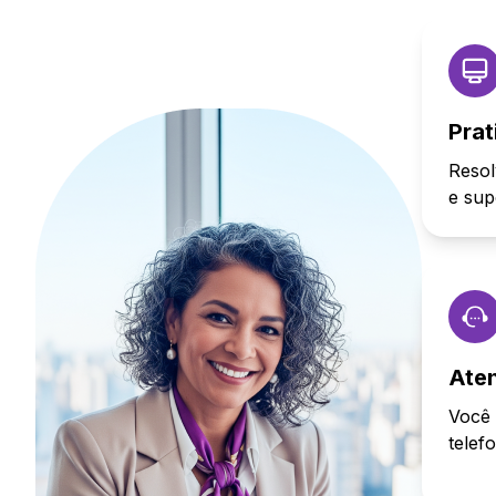
Prat
Resol
e sup
Ate
Você 
telef