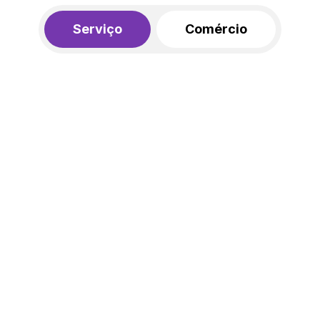
Serviço
Comércio
R$ 562,00
450,00
R$
/mês
20% de desconto