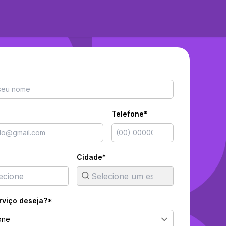
Telefone*
Cidade*
rviço deseja?*
one