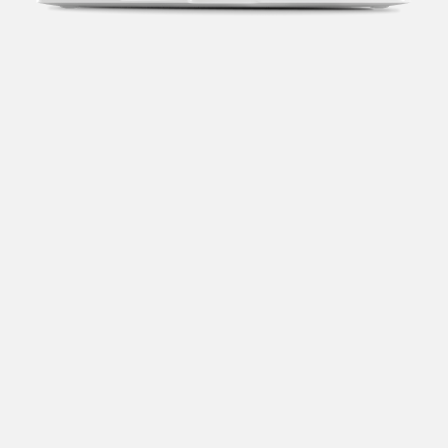
Transparência fiscal
Entenda cada imposto com base no CNAE e no
faturamento da sua empresa.
Conciliação bancária
Categorize suas transações e facilite sua
organização e declaração do IR.
Previsão de impostos
Saiba com antecedência quanto vai pagar para se
planejar melhor.
Notas fiscais
Emita, importe e cancele notas fiscais de maneira
mais prática.