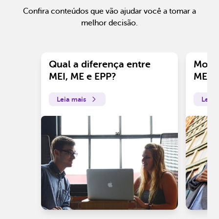
Confira conteúdos que vão ajudar você a tomar a
melhor decisão.
Qual a diferença entre
Motiv
MEI, ME e EPP?
ME?
Leia mais
Leia 