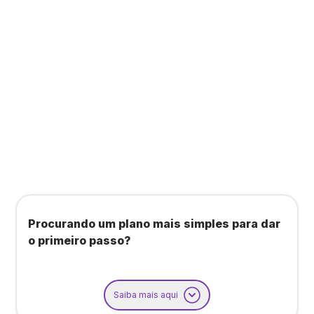
Todos os benefícios do plano Unique, mais:
Agendamento de contas ou emissão de notas
fiscais: Até 100 operações por mês
Importação até 800 notas fiscais
Importação de extrato bancário: Até 3 contas
Procurando um plano mais simples para dar
o primeiro passo?
Saiba mais aqui