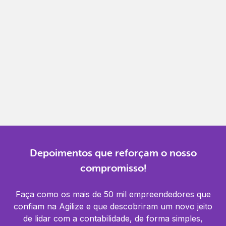
Gestão completa
Controle financeiro, contábil e de RH em um só
lugar.
Notificações
Receba alertas para não perder prazos e manter
tudo em dia.
Depoimentos que reforçam o nosso
compromisso!
Faça como os mais de 50 mil empreendedores que
confiam na Agilize e que descobriram um novo jeito
de lidar com a contabilidade, de forma simples,