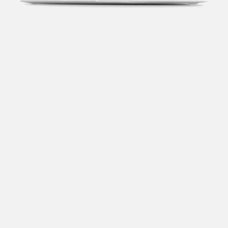
Transparência fiscal
Entenda cada imposto com base no CNAE e no
faturamento da sua empresa.
Conciliação bancária
Categorize suas transações e facilite sua
organização e declaração do IR.
Previsão de impostos
Saiba com antecedência quanto vai pagar para se
planejar melhor.
Notas fiscais
Emita, importe e cancele notas fiscais de maneira
mais prática.