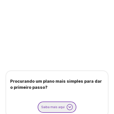
Todos os benefícios do plano Unique, mais:
Agendamento de contas ou emissão de notas
fiscais: Até 100 operações por mês
Importação até 800 notas fiscais
Importação de extrato bancário: Até 3 contas
Procurando um plano mais simples para dar
o primeiro passo?
Saiba mais aqui