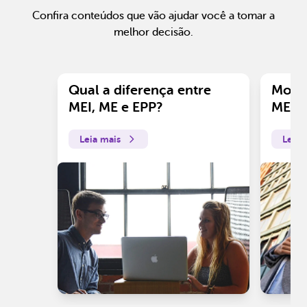
Confira conteúdos que vão ajudar você a tomar a
melhor decisão.
Qual a diferença entre
Motiv
MEI, ME e EPP?
ME?
Leia mais
Leia 