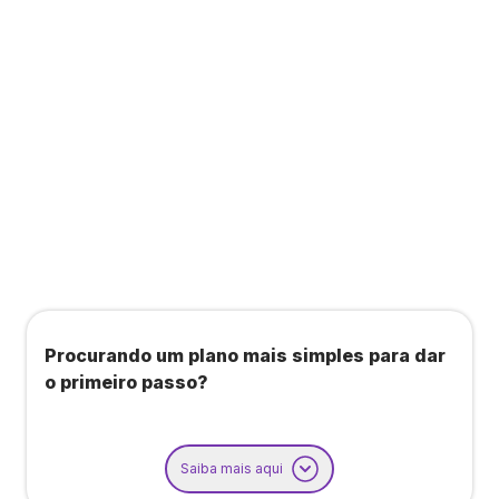
Todos os benefícios do plano Unique, mais:
Agendamento de contas ou emissão de notas
fiscais: Até 100 operações por mês
Importação até 800 notas fiscais
Importação de extrato bancário: Até 3 contas
Procurando um plano mais simples para dar
o primeiro passo?
Saiba mais aqui