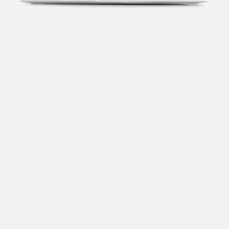
Transparência fiscal
Entenda cada imposto com base no CNAE e no
faturamento da sua empresa.
Conciliação bancária
Categorize suas transações e facilite sua
organização e declaração do IR.
Previsão de impostos
Saiba com antecedência quanto vai pagar para se
planejar melhor.
Notas fiscais
Emita, importe e cancele notas fiscais de maneira
mais prática.