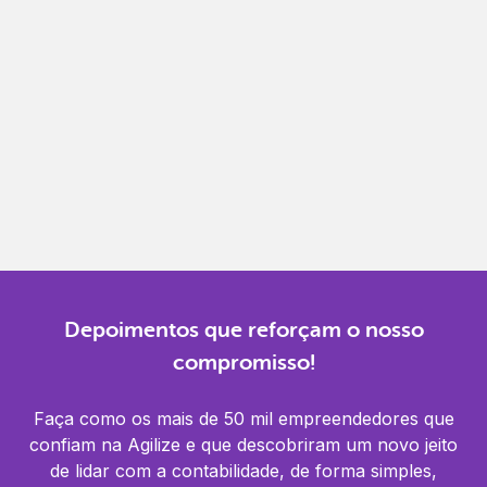
Gestão completa
Controle financeiro, contábil e de RH em um só
lugar.
Notificações
Receba alertas para não perder prazos e manter
tudo em dia.
Depoimentos que reforçam o nosso
compromisso!
Faça como os mais de 50 mil empreendedores que
confiam na Agilize e que descobriram um novo jeito
de lidar com a contabilidade, de forma simples,