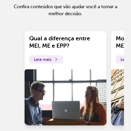
Confira conteúdos que vão ajudar você a tomar a
melhor decisão.
Qual a diferença entre
Motiv
MEI, ME e EPP?
ME?
Leia mais
Leia 