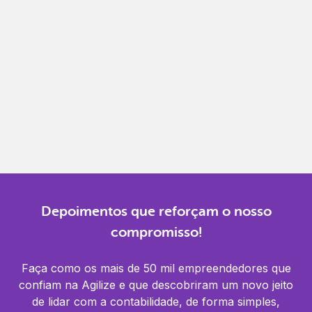
Gestão completa
Controle financeiro, contábil e de RH em um só
lugar.
Notificações
Receba alertas para não perder prazos e manter
tudo em dia.
Depoimentos que reforçam o nosso
compromisso!
Faça como os mais de 50 mil empreendedores que
confiam na Agilize e que descobriram um novo jeito
de lidar com a contabilidade, de forma simples,