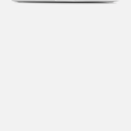
Transparência fiscal
Entenda cada imposto com base no CNAE e no
faturamento da sua empresa.
Conciliação bancária
Categorize suas transações e facilite sua
organização e declaração do IR.
Previsão de impostos
Saiba com antecedência quanto vai pagar para se
planejar melhor.
Notas fiscais
Emita, importe e cancele notas fiscais de maneira
mais prática.