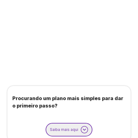
Todos os benefícios do plano Unique, mais:
Agendamento de contas ou emissão de notas
fiscais: Até 100 operações por mês
Importação até 800 notas fiscais
Importação de extrato bancário: Até 3 contas
Procurando um plano mais simples para dar
o primeiro passo?
Saiba mais aqui