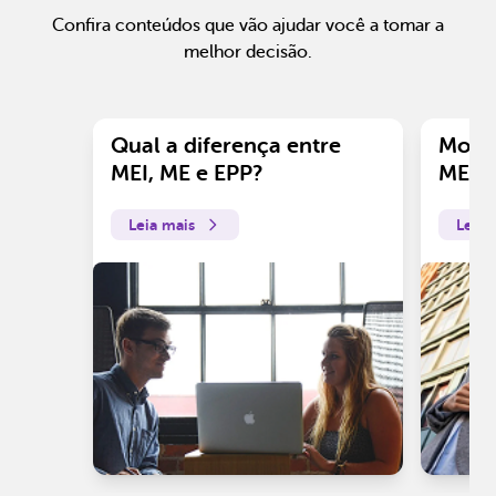
Confira conteúdos que vão ajudar você a tomar a
melhor decisão.
Qual a diferença entre
Motiv
MEI, ME e EPP?
ME?
Leia mais
Leia 