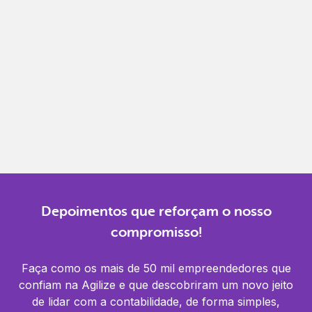
Gestão completa
Controle financeiro, contábil e de RH em um só
lugar.
Notificações
Receba alertas para não perder prazos e manter
tudo em dia.
Depoimentos que reforçam o nosso
compromisso!
Faça como os mais de 50 mil empreendedores que
confiam na Agilize e que descobriram um novo jeito
de lidar com a contabilidade, de forma simples,