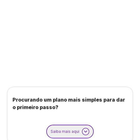
Todos os benefícios do plano Unique, mais:
Agendamento de contas ou emissão de notas
fiscais: Até 100 operações por mês
Importação até 800 notas fiscais
Importação de extrato bancário: Até 3 contas
Procurando um plano mais simples para dar
o primeiro passo?
Saiba mais aqui