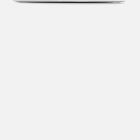
Transparência fiscal
Entenda cada imposto com base no CNAE e no
faturamento da sua empresa.
Conciliação bancária
Categorize suas transações e facilite sua
organização e declaração do IR.
Previsão de impostos
Saiba com antecedência quanto vai pagar para se
planejar melhor.
Notas fiscais
Emita, importe e cancele notas fiscais de maneira
mais prática.