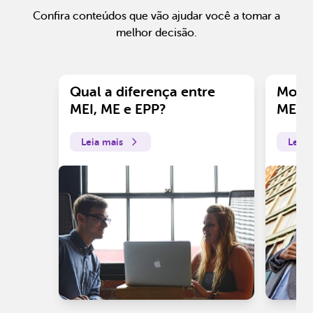
Confira conteúdos que vão ajudar você a tomar a
melhor decisão.
Qual a diferença entre
Motiv
MEI, ME e EPP?
ME?
Leia mais
Leia 