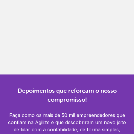
Gestão completa
Controle financeiro, contábil e de RH em um só
lugar.
Notificações
Receba alertas para não perder prazos e manter
tudo em dia.
Depoimentos que reforçam o nosso
compromisso!
Faça como os mais de 50 mil empreendedores que
confiam na Agilize e que descobriram um novo jeito
de lidar com a contabilidade, de forma simples,