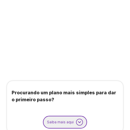
Todos os benefícios do plano Unique, mais:
Agendamento de contas ou emissão de notas
fiscais: Até 100 operações por mês
Importação até 800 notas fiscais
Importação de extrato bancário: Até 3 contas
Procurando um plano mais simples para dar
o primeiro passo?
Saiba mais aqui