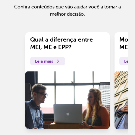
Confira conteúdos que vão ajudar você a tomar a
melhor decisão.
Qual a diferença entre
Motiv
MEI, ME e EPP?
ME?
Leia mais
Leia 