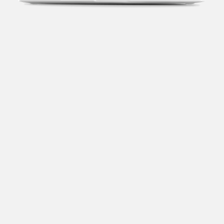
Transparência fiscal
Entenda cada imposto com base no CNAE e no
faturamento da sua empresa.
Conciliação bancária
Categorize suas transações e facilite sua
organização e declaração do IR.
Previsão de impostos
Saiba com antecedência quanto vai pagar para se
planejar melhor.
Notas fiscais
Emita, importe e cancele notas fiscais de maneira
mais prática.