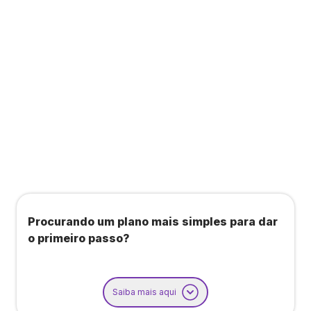
Todos os benefícios do plano Unique, mais:
Agendamento de contas ou emissão de notas
fiscais: Até 100 operações por mês
Importação até 800 notas fiscais
Importação de extrato bancário: Até 3 contas
Procurando um plano mais simples para dar
o primeiro passo?
Saiba mais aqui