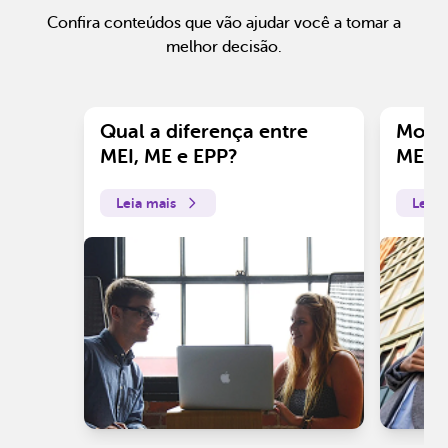
Confira conteúdos que vão ajudar você a tomar a
melhor decisão.
Qual a diferença entre
Motiv
MEI, ME e EPP?
ME?
Leia mais
Leia 