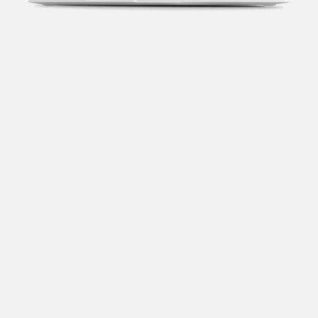
Transparência fiscal
Entenda cada imposto com base no CNAE e no
faturamento da sua empresa.
Conciliação bancária
Categorize suas transações e facilite sua
organização e declaração do IR.
Previsão de impostos
Saiba com antecedência quanto vai pagar para se
planejar melhor.
Notas fiscais
Emita, importe e cancele notas fiscais de maneira
mais prática.