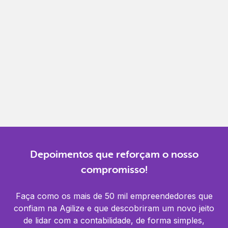
Gestão completa
Controle financeiro, contábil e de RH em um só
lugar.
Notificações
Receba alertas para não perder prazos e manter
tudo em dia.
Depoimentos que reforçam o nosso
compromisso!
Faça como os mais de 50 mil empreendedores que
confiam na Agilize e que descobriram um novo jeito
de lidar com a contabilidade, de forma simples,