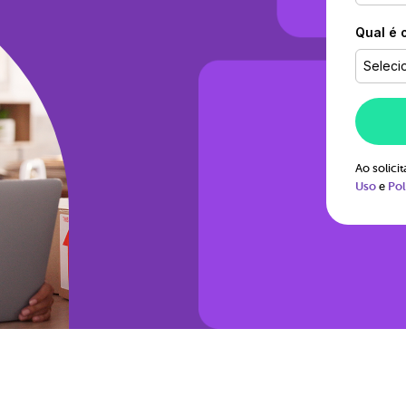
Qual é 
Seleci
Ao solic
Uso
e
Pol