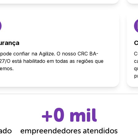
urança
C
pode confiar na Agilize. O nosso CRC BA-
C
7/O está habilitado em todas as regiões que
c
demos.
q
p
+
0
mil
cado
empreendedores atendidos