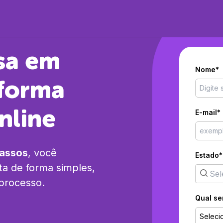
sa em
Nome*
forma
nline
E-mail*
passos
, você
Estado*
ta
de forma simples,
 processo.
Qual se
Seleci