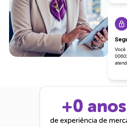
Seg
Você 
00602
aten
+
0
anos
de experiência de mer