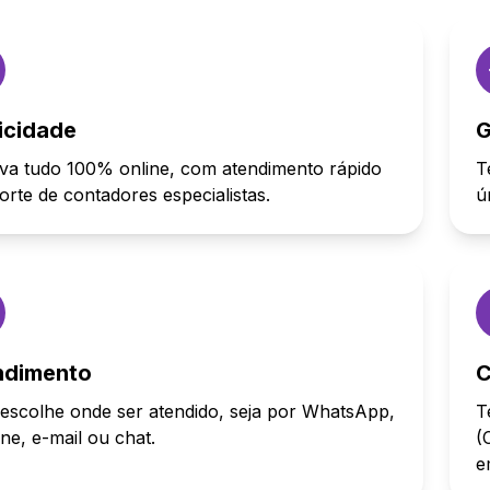
icidade
G
va tudo 100% online, com atendimento rápido
T
orte de contadores especialistas.
ú
ndimento
C
escolhe onde ser atendido, seja por WhatsApp,
T
one, e-mail ou chat.
(
e