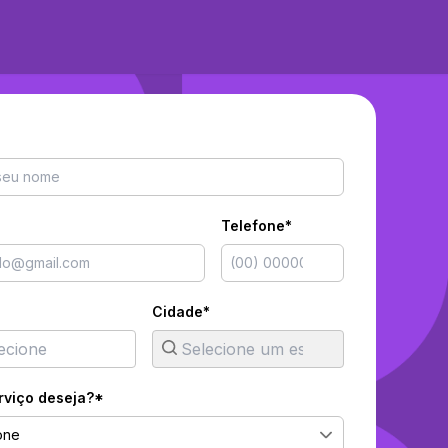
Telefone*
Cidade*
rviço deseja?*
one