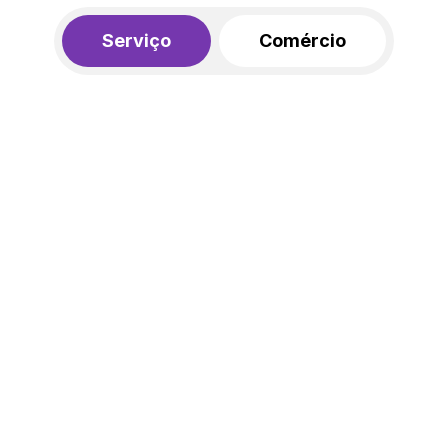
Serviço
Comércio
R$ 562,00
450,00
R$
/mês
20% de desconto