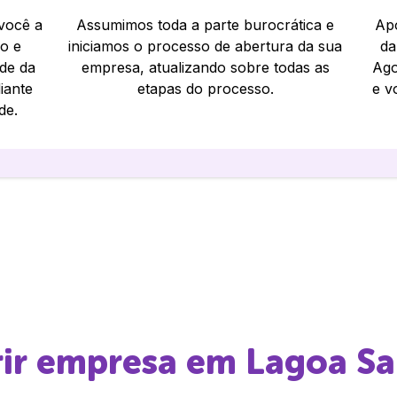
 você a
Assumimos toda a parte burocrática e
Apó
io e
iniciamos o processo de abertura da sua
da
ade da
empresa, atualizando sobre todas as
Ago
iante
etapas do processo.
e v
de.
rir empresa em
Lagoa Sa