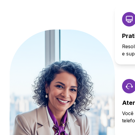
Prat
Resol
e sup
Ate
Você 
telef