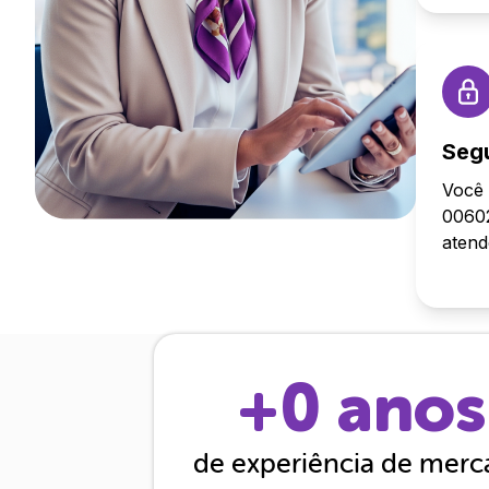
Seg
Você 
00602
aten
+
0
anos
de experiência de mer