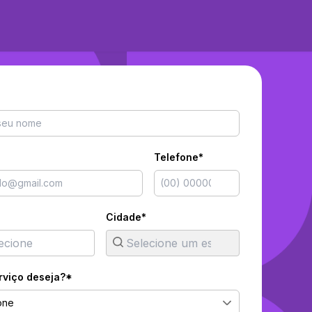
Telefone*
Cidade*
rviço deseja?*
one