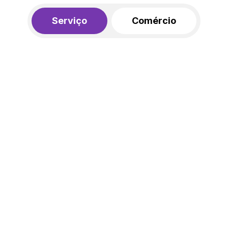
Serviço
Comércio
R$ 562,00
450,00
R$
/mês
20% de desconto