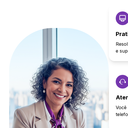
Prat
Resol
e sup
Ate
Você 
telef