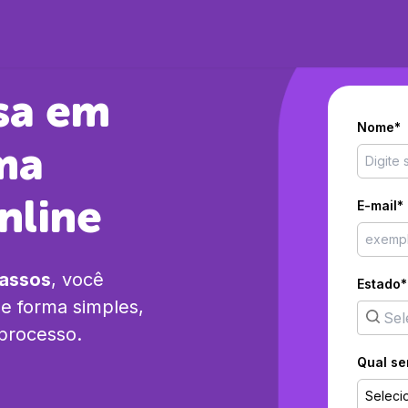
sa em
Nome*
ma
nline
E-mail*
passos
, você
Estado*
e forma simples,
 processo.
Qual se
Seleci