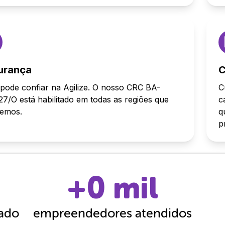
urança
C
pode confiar na Agilize. O nosso CRC BA-
C
7/O está habilitado em todas as regiões que
c
demos.
q
p
+
0
mil
cado
empreendedores atendidos