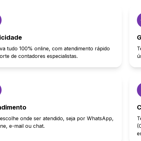
icidade
G
va tudo 100% online, com atendimento rápido
T
orte de contadores especialistas.
ú
ndimento
C
escolhe onde ser atendido, seja por WhatsApp,
T
one, e-mail ou chat.
(
e