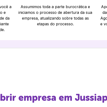
 você a
Assumimos toda a parte burocrática e
Apó
io e
iniciamos o processo de abertura da sua
da
ade da
empresa, atualizando sobre todas as
Ago
iante
etapas do processo.
e v
de.
abrir empresa em
Jussia