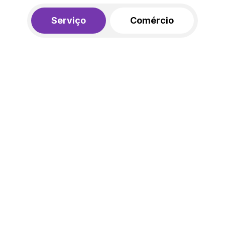
Serviço
Comércio
R$ 562,00
450,00
R$
/mês
20% de desconto