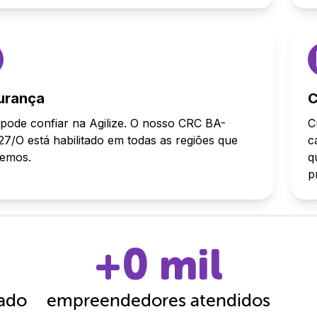
urança
C
pode confiar na Agilize. O nosso CRC BA-
C
7/O está habilitado em todas as regiões que
c
demos.
q
p
+
0
mil
cado
empreendedores atendidos