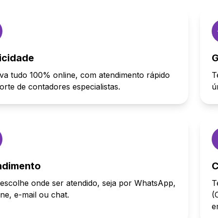
icidade
G
va tudo 100% online, com atendimento rápido
T
orte de contadores especialistas.
ú
ndimento
C
escolhe onde ser atendido, seja por WhatsApp,
T
one, e-mail ou chat.
(
e