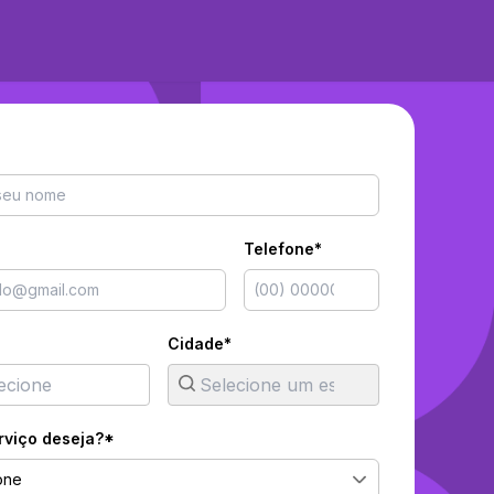
Telefone*
Cidade*
rviço deseja?*
one