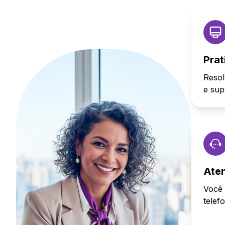
Prat
Resol
e sup
Ate
Você 
telef