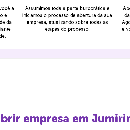
 você a
Assumimos toda a parte burocrática e
Apó
io e
iniciamos o processo de abertura da sua
da
ade da
empresa, atualizando sobre todas as
Ago
iante
etapas do processo.
e v
de.
abrir empresa em
Jumiri