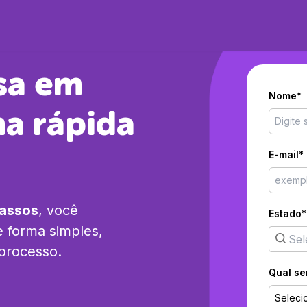
sa em
Nome*
a rápida
E-mail*
passos
, você
Estado*
 forma simples,
 processo.
Qual se
Seleci