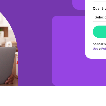
Qual é 
Seleci
Ao solic
Uso
e
Pol