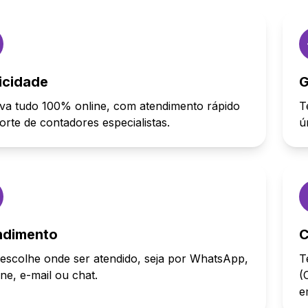
icidade
G
va tudo 100% online, com atendimento rápido
T
orte de contadores especialistas.
ú
ndimento
C
escolhe onde ser atendido, seja por WhatsApp,
T
one, e-mail ou chat.
(
e