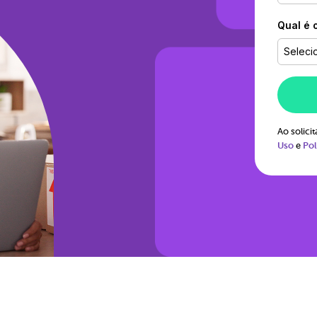
Qual é 
Seleci
Ao solic
Uso
e
Pol