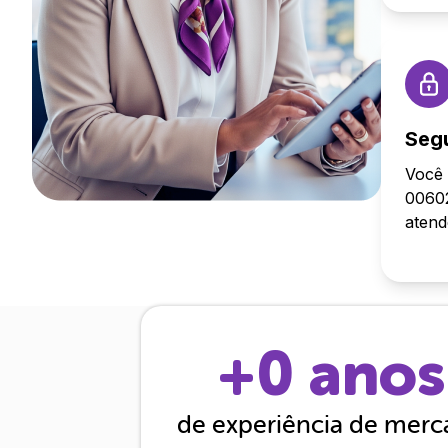
Seg
Você 
00602
aten
+
0
anos
de experiência de mer