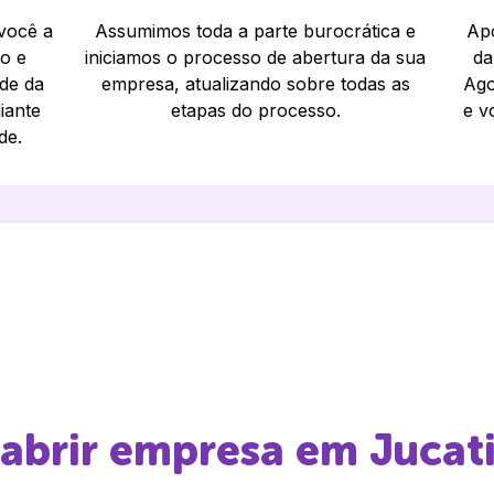
 você a
Assumimos toda a parte burocrática e
Apó
io e
iniciamos o processo de abertura da sua
da
ade da
empresa, atualizando sobre todas as
Ago
iante
etapas do processo.
e v
de.
 abrir empresa em
Jucat