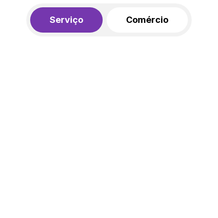
Serviço
Comércio
R$ 562,00
450,00
R$
/mês
20% de desconto