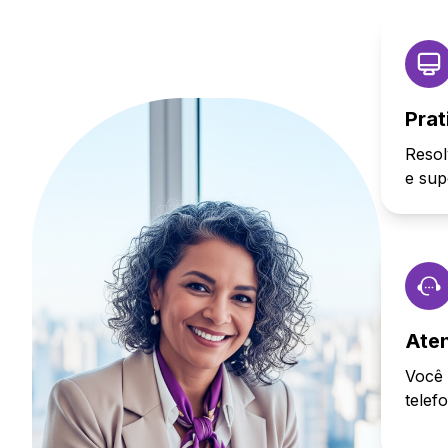
Prat
Resol
e sup
Ate
Você 
telef