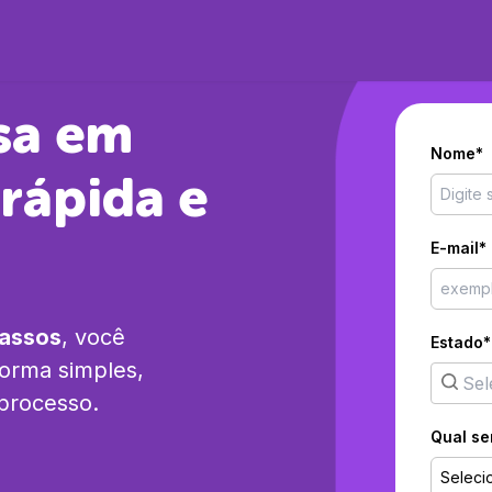
sa em
Nome*
rápida e
E-mail*
passos
, você
Estado*
orma simples,
 processo.
Qual se
Seleci