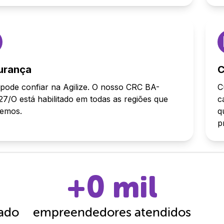
urança
C
pode confiar na Agilize. O nosso CRC BA-
C
7/O está habilitado em todas as regiões que
c
demos.
q
p
+
0
mil
cado
empreendedores atendidos