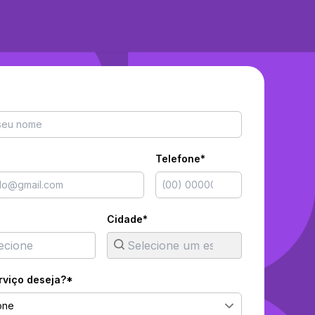
Telefone*
Cidade*
rviço deseja?*
one