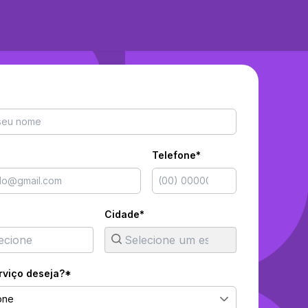
Telefone*
Cidade*
rviço deseja?*
one