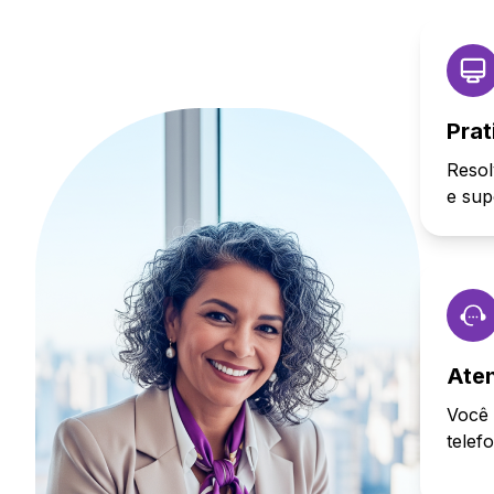
Prat
Resol
e sup
Ate
Você 
telef