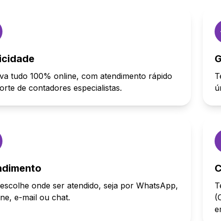
icidade
G
va tudo 100% online, com atendimento rápido
T
orte de contadores especialistas.
ú
ndimento
C
escolhe onde ser atendido, seja por WhatsApp,
T
one, e-mail ou chat.
(
e