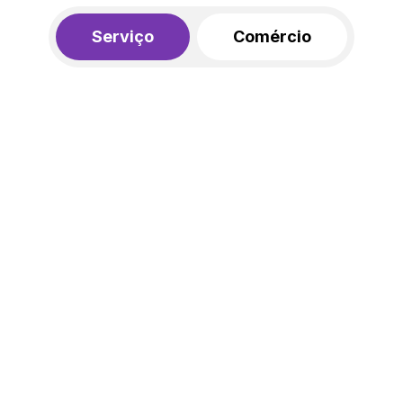
Serviço
Comércio
R$ 562,00
450,00
R$
/mês
20% de desconto