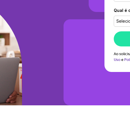
Qual é 
Seleci
Ao solic
Uso
e
Pol