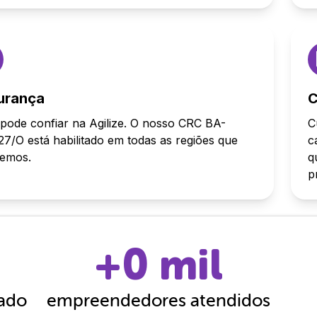
urança
C
pode confiar na Agilize. O nosso CRC BA-
C
7/O está habilitado em todas as regiões que
c
demos.
q
p
+
0
mil
cado
empreendedores atendidos