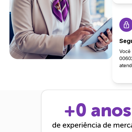
Seg
Você 
00602
aten
+
0
anos
de experiência de mer