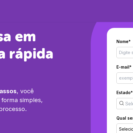
sa em
Nome*
a rápida
E-mail*
passos
, você
Estado*
forma simples,
 processo.
Qual se
Seleci