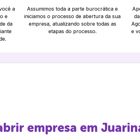
 você a
Assumimos toda a parte burocrática e
Apó
io e
iniciamos o processo de abertura da sua
da
ade da
empresa, atualizando sobre todas as
Ago
iante
etapas do processo.
e v
de.
 abrir empresa em
Juarin