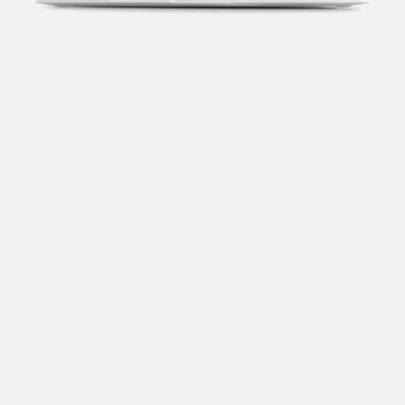
Transparência fiscal
Entenda cada imposto com base no CNAE e no
faturamento da sua empresa.
Conciliação bancária
Categorize suas transações e facilite sua
organização e declaração do IR.
Previsão de impostos
Saiba com antecedência quanto vai pagar para se
planejar melhor.
Notas fiscais
Emita, importe e cancele notas fiscais de maneira
mais prática.