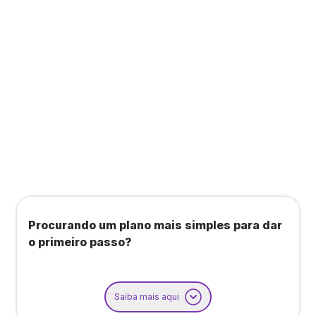
Todos os benefícios do plano Unique, mais:
Agendamento de contas ou emissão de notas
fiscais: Até 100 operações por mês
Importação até 800 notas fiscais
Importação de extrato bancário: Até 3 contas
Procurando um plano mais simples para dar
o primeiro passo?
Saiba mais aqui