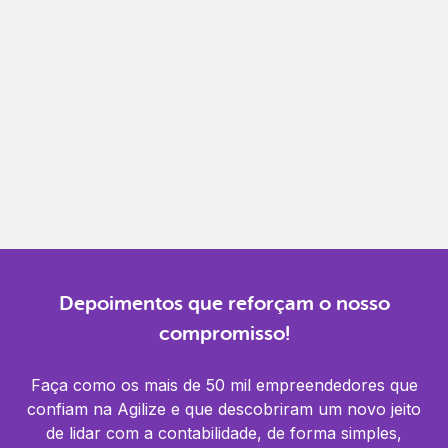
Gestão completa
Controle financeiro, contábil e de RH em um só
lugar.
Notificações
Receba alertas para não perder prazos e manter
tudo em dia.
Depoimentos que reforçam o nosso
compromisso!
Faça como os mais de 50 mil empreendedores que
confiam na Agilize e que descobriram um novo jeito
de lidar com a contabilidade, de forma simples,