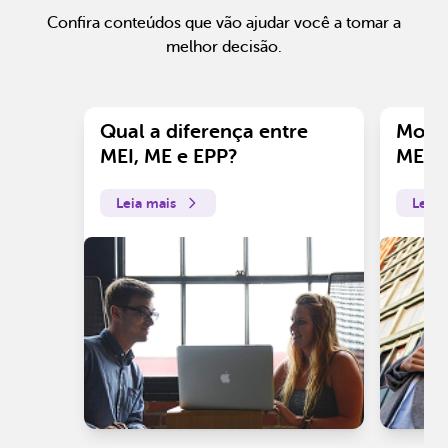
Confira conteúdos que vão ajudar você a tomar a
melhor decisão.
Qual a diferença entre
Motiv
MEI, ME e EPP?
ME?
Leia mais
Leia 