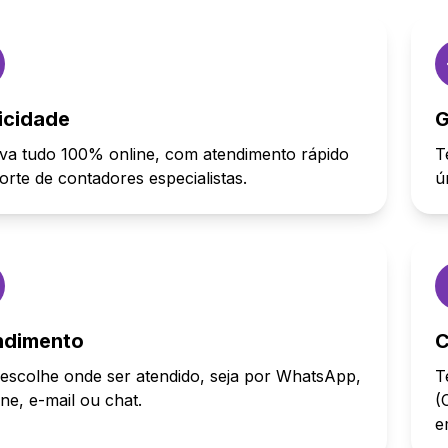
icidade
G
va tudo 100% online, com atendimento rápido
T
orte de contadores especialistas.
ú
ndimento
C
escolhe onde ser atendido, seja por WhatsApp,
T
one, e-mail ou chat.
(
e