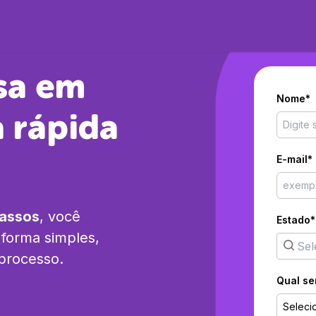
sa em
Nome*
 rápida
E-mail*
passos
, você
Estado*
forma simples,
 processo.
Qual se
Seleci