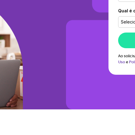
Qual é 
Seleci
Ao solic
Uso
e
Pol