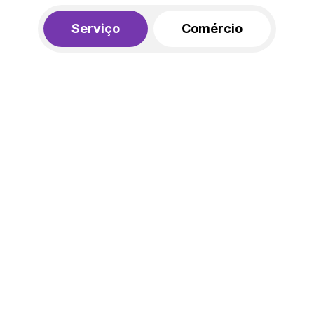
Serviço
Comércio
R$ 562,00
450,00
R$
/mês
20% de desconto