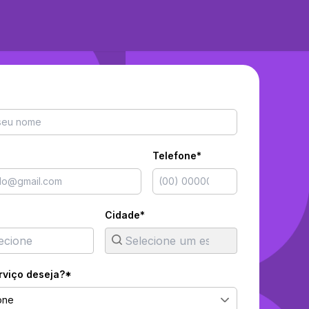
Telefone*
Cidade*
rviço deseja?*
one