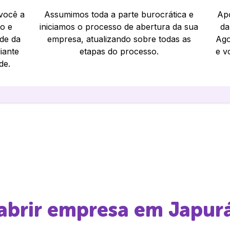
 você a
Assumimos toda a parte burocrática e
Apó
io e
iniciamos o processo de abertura da sua
da
ade da
empresa, atualizando sobre todas as
Ago
iante
etapas do processo.
e v
de.
 abrir empresa em
Japur