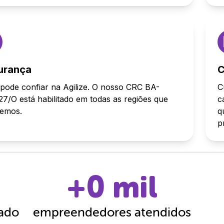
urança
C
pode confiar na Agilize. O nosso CRC BA-
C
7/O está habilitado em todas as regiões que
c
demos.
q
p
+
0
mil
cado
empreendedores atendidos