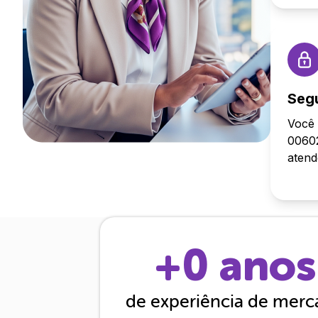
Seg
Você 
00602
aten
+
0
anos
de experiência de mer