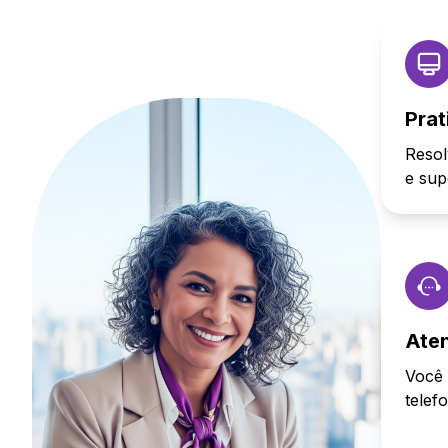
Prat
Resol
e sup
Ate
Você 
telef