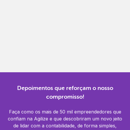
Gestão completa
Controle financeiro, contábil e de RH em um só
lugar.
Notificações
Receba alertas para não perder prazos e manter
tudo em dia.
Depoimentos que reforçam o nosso
compromisso!
Faça como os mais de 50 mil empreendedores que
confiam na Agilize e que descobriram um novo jeito
de lidar com a contabilidade, de forma simples,