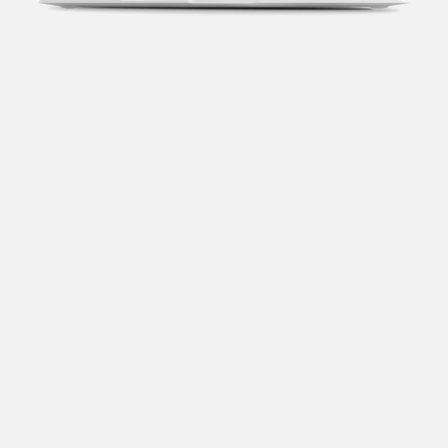
Transparência fiscal
Entenda cada imposto com base no CNAE e no
faturamento da sua empresa.
Conciliação bancária
Categorize suas transações e facilite sua
organização e declaração do IR.
Previsão de impostos
Saiba com antecedência quanto vai pagar para se
planejar melhor.
Notas fiscais
Emita, importe e cancele notas fiscais de maneira
mais prática.