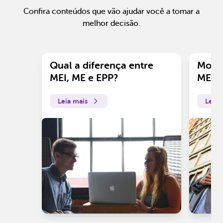
Confira conteúdos que vão ajudar você a tomar a
melhor decisão.
Qual a diferença entre
Motiv
MEI, ME e EPP?
ME?
Leia mais
Leia 