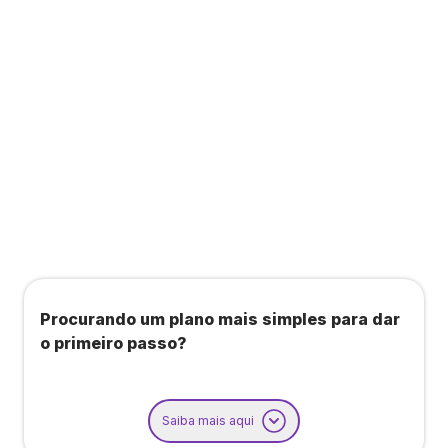
Todos os benefícios do plano Unique, mais:
Agendamento de contas ou emissão de notas
fiscais: Até 100 operações por mês
Importação até 800 notas fiscais
Importação de extrato bancário: Até 3 contas
Procurando um plano mais simples para dar
o primeiro passo?
Saiba mais aqui