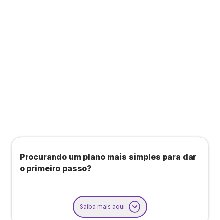
Todos os benefícios do plano Unique, mais:
Agendamento de contas ou emissão de notas
fiscais: Até 100 operações por mês
Importação até 800 notas fiscais
Importação de extrato bancário: Até 3 contas
Procurando um plano mais simples para dar
o primeiro passo?
Saiba mais aqui