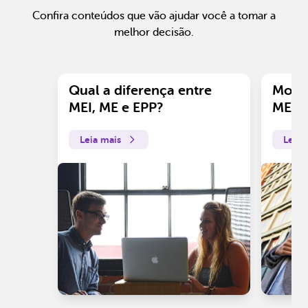
Confira conteúdos que vão ajudar você a tomar a
melhor decisão.
Qual a diferença entre
Motiv
MEI, ME e EPP?
ME?
Leia mais
Leia 