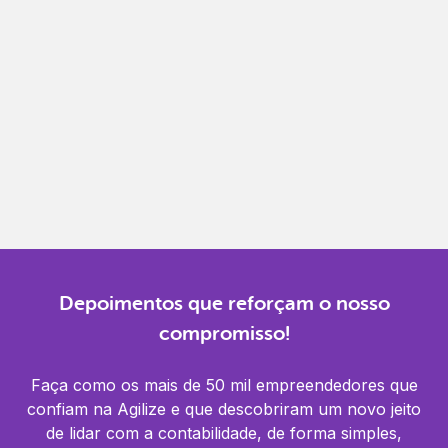
Gestão completa
Controle financeiro, contábil e de RH em um só
lugar.
Notificações
Receba alertas para não perder prazos e manter
tudo em dia.
Depoimentos que reforçam o nosso
compromisso!
Faça como os mais de 50 mil empreendedores que
confiam na Agilize e que descobriram um novo jeito
de lidar com a contabilidade, de forma simples,