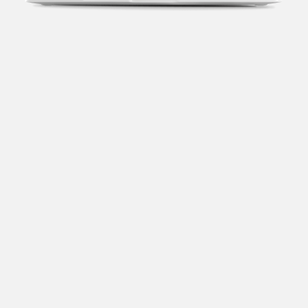
Transparência fiscal
Entenda cada imposto com base no CNAE e no
faturamento da sua empresa.
Conciliação bancária
Categorize suas transações e facilite sua
organização e declaração do IR.
Previsão de impostos
Saiba com antecedência quanto vai pagar para se
planejar melhor.
Notas fiscais
Emita, importe e cancele notas fiscais de maneira
mais prática.