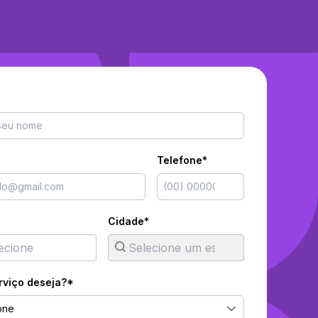
Telefone*
Cidade*
rviço deseja?*
one