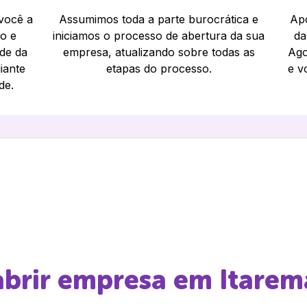
 você a
Assumimos toda a parte burocrática e
Apó
io e
iniciamos o processo de abertura da sua
da
ade da
empresa, atualizando sobre todas as
Ago
iante
etapas do processo.
e v
de.
 abrir empresa em
Itarem