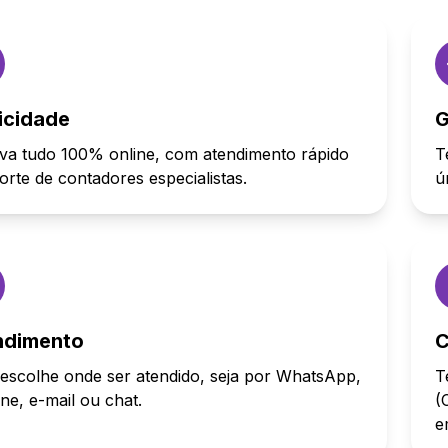
icidade
G
va tudo 100% online, com atendimento rápido
T
orte de contadores especialistas.
ú
ndimento
C
escolhe onde ser atendido, seja por WhatsApp,
T
one, e-mail ou chat.
(
e