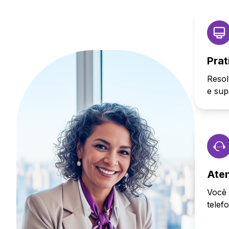
Prat
Resol
e sup
Ate
Você 
telef