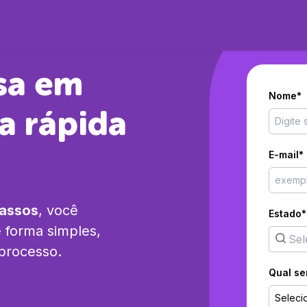
sa em
Nome*
a rápida
E-mail*
passos
, você
Estado*
 forma simples,
 processo.
Qual se
Seleci