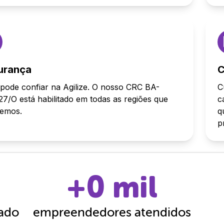
urança
C
pode confiar na Agilize. O nosso CRC BA-
C
7/O está habilitado em todas as regiões que
c
demos.
q
p
+
0
mil
cado
empreendedores atendidos