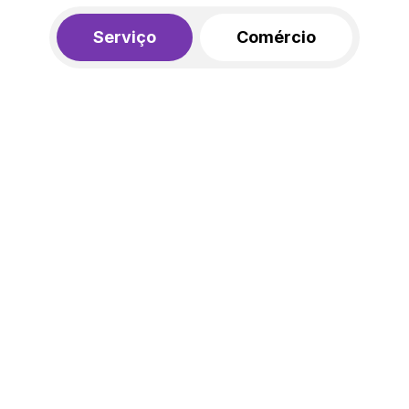
Serviço
Comércio
R$ 562,00
450,00
R$
/mês
20% de desconto