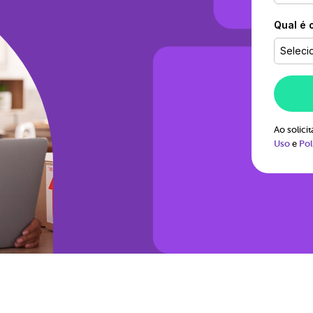
Qual é 
Seleci
Ao solic
Uso
e
Pol