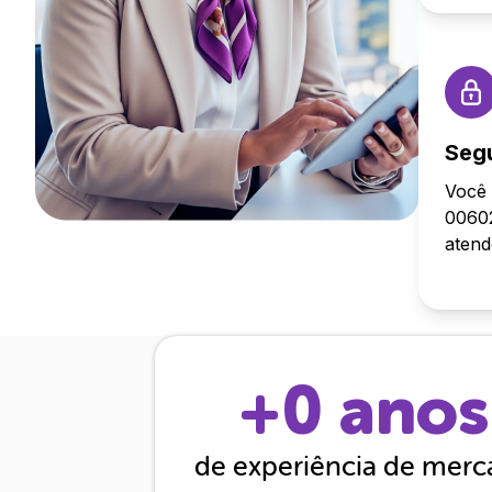
Seg
Você 
00602
aten
+
0
anos
de experiência de mer