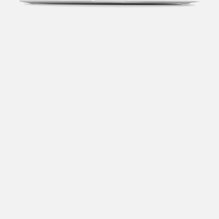
Transparência fiscal
Entenda cada imposto com base no CNAE e no
faturamento da sua empresa.
Conciliação bancária
Categorize suas transações e facilite sua
organização e declaração do IR.
Previsão de impostos
Saiba com antecedência quanto vai pagar para se
planejar melhor.
Notas fiscais
Emita, importe e cancele notas fiscais de maneira
mais prática.