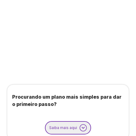
Todos os benefícios do plano Unique, mais:
Agendamento de contas ou emissão de notas
fiscais: Até 100 operações por mês
Importação até 800 notas fiscais
Importação de extrato bancário: Até 3 contas
Procurando um plano mais simples para dar
o primeiro passo?
Saiba mais aqui