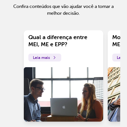
Confira conteúdos que vão ajudar você a tomar a
melhor decisão.
Qual a diferença entre
Motiv
MEI, ME e EPP?
ME?
Leia mais
Leia 