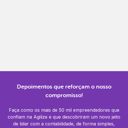
Gestão completa
Controle financeiro, contábil e de RH em um só
lugar.
Notificações
Receba alertas para não perder prazos e manter
tudo em dia.
Depoimentos que reforçam o nosso
compromisso!
Faça como os mais de 50 mil empreendedores que
confiam na Agilize e que descobriram um novo jeito
de lidar com a contabilidade, de forma simples,