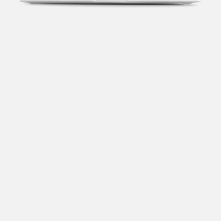
Transparência fiscal
Entenda cada imposto com base no CNAE e no
faturamento da sua empresa.
Conciliação bancária
Categorize suas transações e facilite sua
organização e declaração do IR.
Previsão de impostos
Saiba com antecedência quanto vai pagar para se
planejar melhor.
Notas fiscais
Emita, importe e cancele notas fiscais de maneira
mais prática.