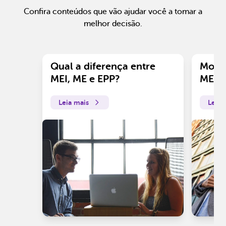
Confira conteúdos que vão ajudar você a tomar a
melhor decisão.
Qual a diferença entre
Motiv
MEI, ME e EPP?
ME?
Leia mais
Leia 