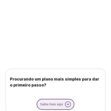
Todos os benefícios do plano Unique, mais:
Agendamento de contas ou emissão de notas
fiscais: Até 100 operações por mês
Importação até 800 notas fiscais
Importação de extrato bancário: Até 3 contas
Procurando um plano mais simples para dar
o primeiro passo?
Saiba mais aqui