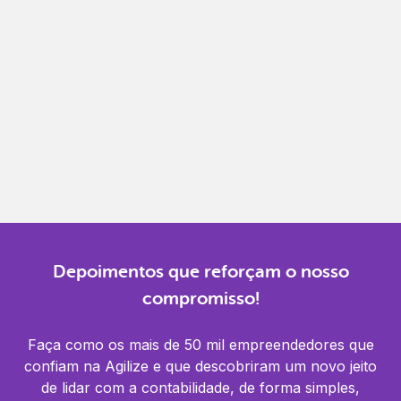
Gestão completa
Controle financeiro, contábil e de RH em um só
lugar.
Notificações
Receba alertas para não perder prazos e manter
tudo em dia.
Depoimentos que reforçam o nosso
compromisso!
Faça como os mais de 50 mil empreendedores que
confiam na Agilize e que descobriram um novo jeito
de lidar com a contabilidade, de forma simples,