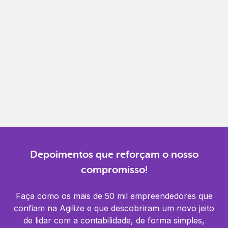
Gestão completa
Controle financeiro, contábil e de RH em um só
lugar.
Notificações
Receba alertas para não perder prazos e manter
tudo em dia.
Depoimentos que reforçam o nosso
compromisso!
Faça como os mais de 50 mil empreendedores que
confiam na Agilize e que descobriram um novo jeito
de lidar com a contabilidade, de forma simples,