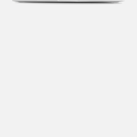
Transparência fiscal
Entenda cada imposto com base no CNAE e no
faturamento da sua empresa.
Conciliação bancária
Categorize suas transações e facilite sua
organização e declaração do IR.
Previsão de impostos
Saiba com antecedência quanto vai pagar para se
planejar melhor.
Notas fiscais
Emita, importe e cancele notas fiscais de maneira
mais prática.