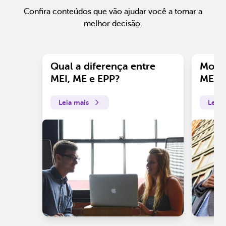
Confira conteúdos que vão ajudar você a tomar a
melhor decisão.
Qual a diferença entre
Motiv
MEI, ME e EPP?
ME?
Leia mais
Leia 