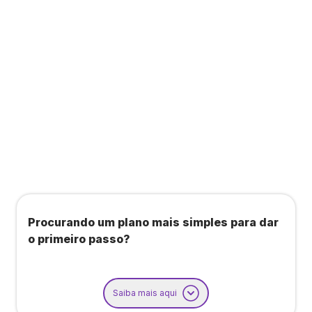
Todos os benefícios do plano Unique, mais:
Agendamento de contas ou emissão de notas
fiscais: Até 100 operações por mês
Importação até 800 notas fiscais
Importação de extrato bancário: Até 3 contas
Procurando um plano mais simples para dar
o primeiro passo?
Saiba mais aqui