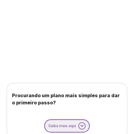
Todos os benefícios do plano Unique, mais:
Agendamento de contas ou emissão de notas
fiscais: Até 100 operações por mês
Importação até 800 notas fiscais
Importação de extrato bancário: Até 3 contas
Procurando um plano mais simples para dar
o primeiro passo?
Saiba mais aqui