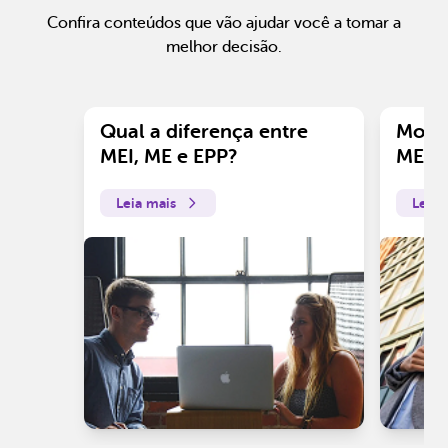
Confira conteúdos que vão ajudar você a tomar a
melhor decisão.
Qual a diferença entre
Motiv
MEI, ME e EPP?
ME?
Leia mais
Leia 