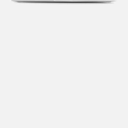
Transparência fiscal
Entenda cada imposto com base no CNAE e no
faturamento da sua empresa.
Conciliação bancária
Categorize suas transações e facilite sua
organização e declaração do IR.
Previsão de impostos
Saiba com antecedência quanto vai pagar para se
planejar melhor.
Notas fiscais
Emita, importe e cancele notas fiscais de maneira
mais prática.