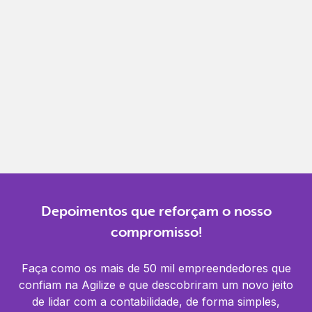
Gestão completa
Controle financeiro, contábil e de RH em um só
lugar.
Notificações
Receba alertas para não perder prazos e manter
tudo em dia.
Depoimentos que reforçam o nosso
compromisso!
Faça como os mais de 50 mil empreendedores que
confiam na Agilize e que descobriram um novo jeito
de lidar com a contabilidade, de forma simples,