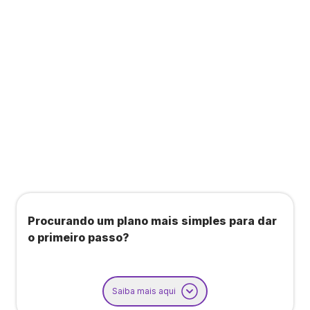
Todos os benefícios do plano Unique, mais:
Agendamento de contas ou emissão de notas
fiscais: Até 100 operações por mês
Importação até 800 notas fiscais
Importação de extrato bancário: Até 3 contas
Procurando um plano mais simples para dar
o primeiro passo?
Saiba mais aqui