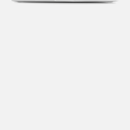
Transparência fiscal
Entenda cada imposto com base no CNAE e no
faturamento da sua empresa.
Conciliação bancária
Categorize suas transações e facilite sua
organização e declaração do IR.
Previsão de impostos
Saiba com antecedência quanto vai pagar para se
planejar melhor.
Notas fiscais
Emita, importe e cancele notas fiscais de maneira
mais prática.