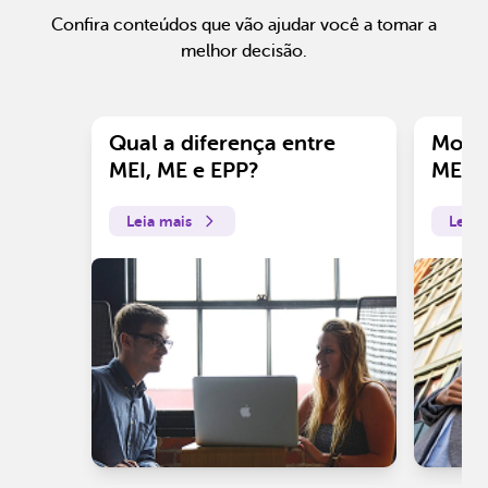
Confira conteúdos que vão ajudar você a tomar a
melhor decisão.
Qual a diferença entre
Motiv
MEI, ME e EPP?
ME?
Leia mais
Leia 