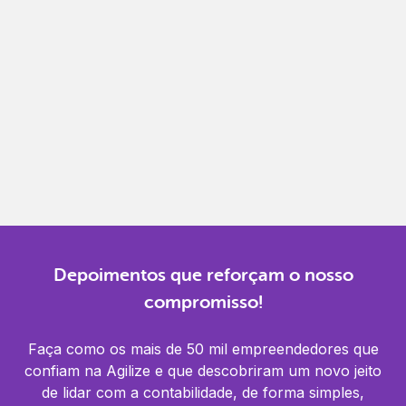
Gestão completa
Controle financeiro, contábil e de RH em um só
lugar.
Notificações
Receba alertas para não perder prazos e manter
tudo em dia.
Depoimentos que reforçam o nosso
compromisso!
Faça como os mais de 50 mil empreendedores que
confiam na Agilize e que descobriram um novo jeito
de lidar com a contabilidade, de forma simples,