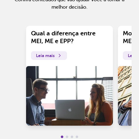
melhor decisão.
Qual a diferença entre
Motiv
MEI, ME e EPP?
ME?
Leia mais
Leia 