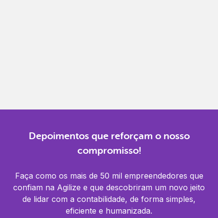
Gestão completa
Controle financeiro, contábil e de RH em um só
lugar.
Notificações
Receba alertas para não perder prazos e manter
tudo em dia.
Depoimentos que reforçam o nosso
compromisso!
Faça como os mais de 50 mil empreendedores que
confiam na Agilize e que descobriram um novo jeito
de lidar com a contabilidade, de forma simples,
eficiente e humanizada.