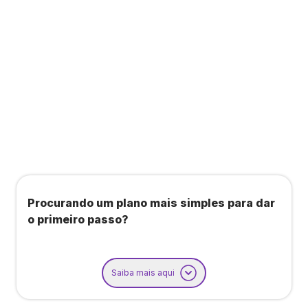
Todos os benefícios do plano Unique, mais:
Agendamento de contas ou emissão de notas
fiscais: Até 100 operações por mês
Importação até 800 notas fiscais
Importação de extrato bancário: Até 3 contas
Procurando um plano mais simples para dar
o primeiro passo?
Saiba mais aqui