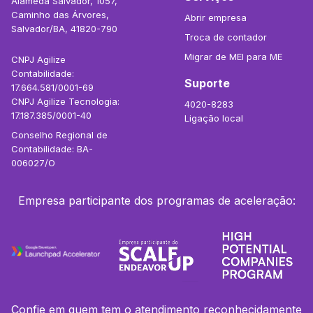
Alameda Salvador, 1057,
Caminho das Árvores,
Abrir empresa
Salvador/BA, 41820-790
Troca de contador
Migrar de MEI para ME
CNPJ Agilize
Contabilidade:
Suporte
17.664.581/0001-69
CNPJ Agilize Tecnologia:
4020-8283
17.187.385/0001-40
Ligação local
Conselho Regional de
Contabilidade: BA-
006027/O
Empresa participante dos programas de aceleração:
Confie em quem tem o atendimento reconhecidamente