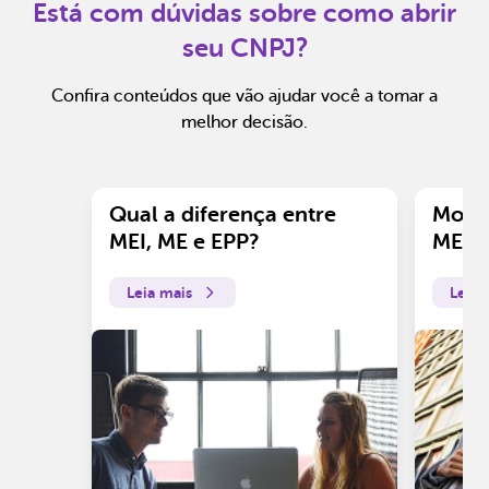
Está com dúvidas sobre como abrir
seu CNPJ?
Confira conteúdos que vão ajudar você a tomar a
melhor decisão.
Qual a diferença entre
Motiv
MEI, ME e EPP?
ME?
Leia mais
Leia 