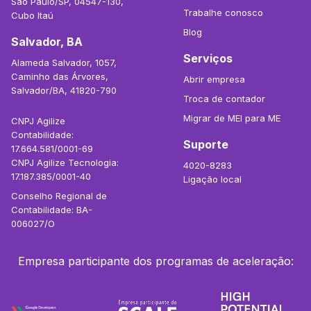
São Paulo/SP, 04547-130,
Trabalhe conosco
Cubo Itaú
Blog
Salvador, BA
Serviços
Alameda Salvador, 1057,
Caminho das Árvores,
Abrir empresa
Salvador/BA, 41820-790
Troca de contador
Migrar de MEI para ME
CNPJ Agilize
Contabilidade:
Suporte
17.664.581/0001-69
CNPJ Agilize Tecnologia:
4020-8283
17.187.385/0001-40
Ligação local
Conselho Regional de
Contabilidade: BA-
006027/O
Empresa participante dos programas de aceleração: