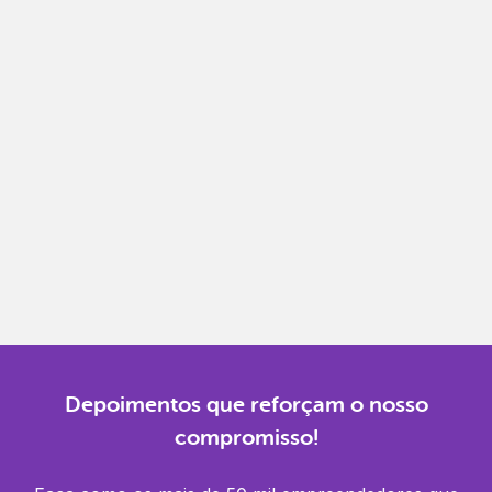
Notas fiscais
Emita, importe e cancele notas fiscais de maneira
mais prática.
Gestão completa
Controle financeiro, contábil e de RH em um só
lugar.
Notificações
Receba alertas para não perder prazos e manter
tudo em dia.
Depoimentos que reforçam o nosso
compromisso!