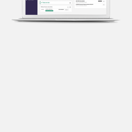
Transparência fiscal
Entenda cada imposto com base no CNAE e no
faturamento da sua empresa.
Conciliação bancária
Categorize suas transações e facilite sua
organização e declaração do IR.
Previsão de impostos
Saiba com antecedência quanto vai pagar para se
planejar melhor.