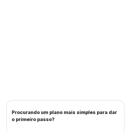
Contabilidade completa que ainda te dá acesso
a consultas, academias e estúdios com WellHub
e Starbem.
Todos os benefícios do plano Unique, mais:
Agendamento de contas ou emissão de notas
fiscais: Até 100 operações por mês
Importação até 800 notas fiscais
Importação de extrato bancário: Até 3 contas
Procurando um plano mais simples para dar
o primeiro passo?