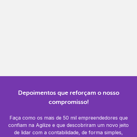
Gestão completa
Controle financeiro, contábil e de RH em um só
lugar.
Notificações
Receba alertas para não perder prazos e manter
tudo em dia.
Depoimentos que reforçam o nosso
compromisso!
Faça como os mais de 50 mil empreendedores que
confiam na Agilize e que descobriram um novo jeito
de lidar com a contabilidade, de forma simples,