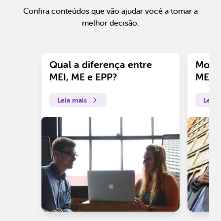
Confira conteúdos que vão ajudar você a tomar a
melhor decisão.
Qual a diferença entre
Motiv
MEI, ME e EPP?
ME?
Leia mais
Leia 