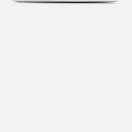
Transparência fiscal
Entenda cada imposto com base no CNAE e no
faturamento da sua empresa.
Conciliação bancária
Categorize suas transações e facilite sua
organização e declaração do IR.
Previsão de impostos
Saiba com antecedência quanto vai pagar para se
planejar melhor.
Notas fiscais
Emita, importe e cancele notas fiscais de maneira
mais prática.