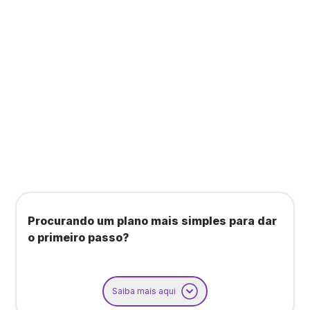
Todos os benefícios do plano Unique, mais:
Agendamento de contas ou emissão de notas
fiscais: Até 100 operações por mês
Importação até 800 notas fiscais
Importação de extrato bancário: Até 3 contas
Procurando um plano mais simples para dar
o primeiro passo?
Saiba mais aqui