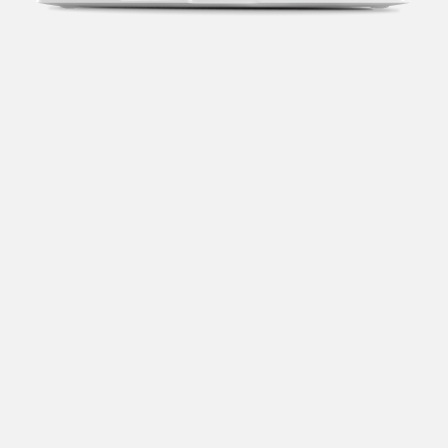
Transparência fiscal
Entenda cada imposto com base no CNAE e no
faturamento da sua empresa.
Conciliação bancária
Categorize suas transações e facilite sua
organização e declaração do IR.
Previsão de impostos
Saiba com antecedência quanto vai pagar para se
planejar melhor.
Notas fiscais
Emita, importe e cancele notas fiscais de maneira
mais prática.