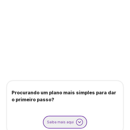
Todos os benefícios do plano Unique, mais:
Agendamento de contas ou emissão de notas
fiscais: Até 100 operações por mês
Importação até 800 notas fiscais
Importação de extrato bancário: Até 3 contas
Procurando um plano mais simples para dar
o primeiro passo?
Saiba mais aqui