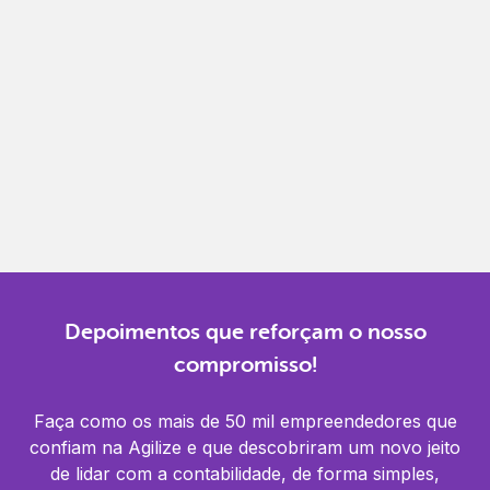
Gestão completa
Controle financeiro, contábil e de RH em um só
lugar.
Notificações
Receba alertas para não perder prazos e manter
tudo em dia.
Depoimentos que reforçam o nosso
compromisso!
Faça como os mais de 50 mil empreendedores que
confiam na Agilize e que descobriram um novo jeito
de lidar com a contabilidade, de forma simples,