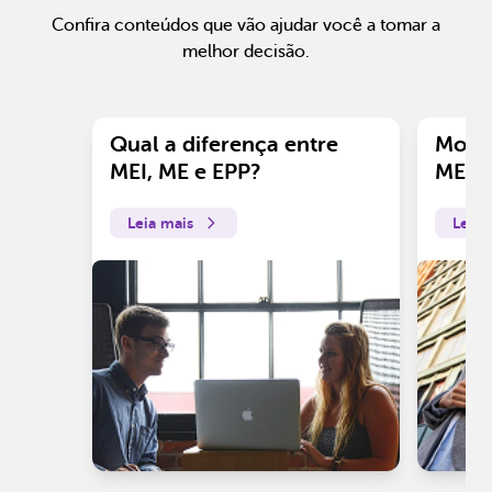
Confira conteúdos que vão ajudar você a tomar a
melhor decisão.
Qual a diferença entre
Motiv
MEI, ME e EPP?
ME?
Leia mais
Leia 