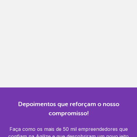
Emita, importe e cancele notas fiscais de maneira
mais prática.
Gestão completa
Controle financeiro, contábil e de RH em um só
lugar.
Notificações
Receba alertas para não perder prazos e manter
tudo em dia.
Depoimentos que reforçam o nosso
compromisso!
Faça como os mais de 50 mil empreendedores que
confiam na Agilize e que descobriram um novo jeito