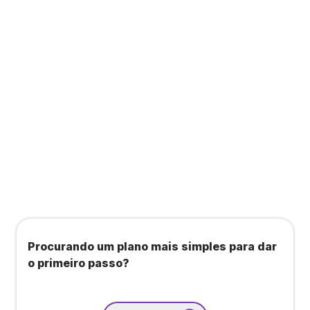
a consultas, academias e estúdios com WellHub
e Starbem.
Todos os benefícios do plano Unique, mais:
Agendamento de contas ou emissão de notas
fiscais: Até 100 operações por mês
Importação até 800 notas fiscais
Importação de extrato bancário: Até 3 contas
Procurando um plano mais simples para dar
o primeiro passo?