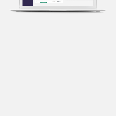
Transparência fiscal
Entenda cada imposto com base no CNAE e no
faturamento da sua empresa.
Conciliação bancária
Categorize suas transações e facilite sua
organização e declaração do IR.
Previsão de impostos
Saiba com antecedência quanto vai pagar para se
planejar melhor.
Notas fiscais