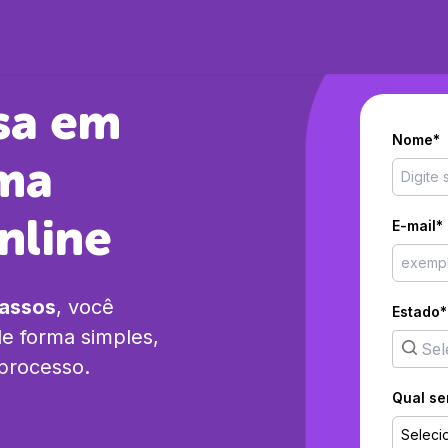
sa em
Nome*
ma
nline
E-mail*
passos
, você
Estado*
e forma simples,
 processo.
Qual se
Seleci