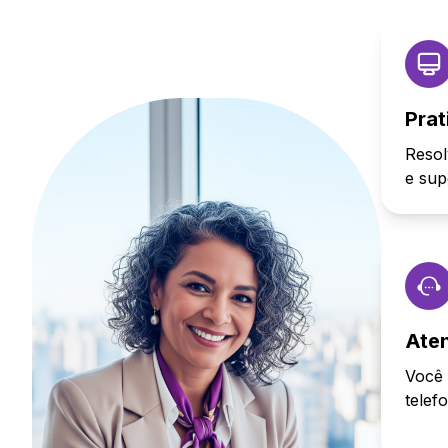
Prat
Resol
e sup
Ate
Você 
telef