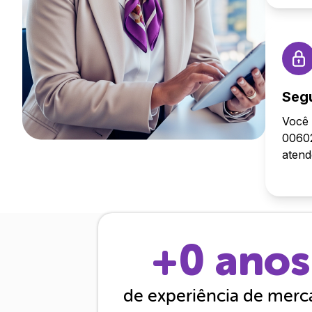
Seg
Você 
00602
aten
+
0
anos
de experiência de mer