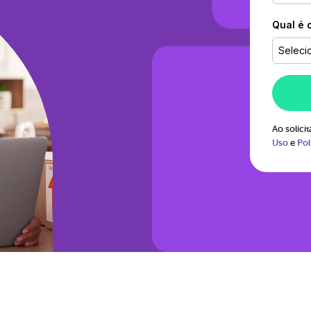
Qual é 
Seleci
Ao solic
Uso
e
Pol