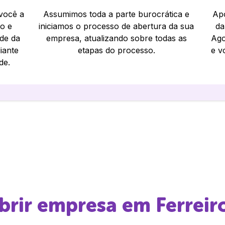
 você a
Assumimos toda a parte burocrática e
Apó
io e
iniciamos o processo de abertura da sua
da
ade da
empresa, atualizando sobre todas as
Ago
iante
etapas do processo.
e v
de.
abrir empresa em
Ferreir