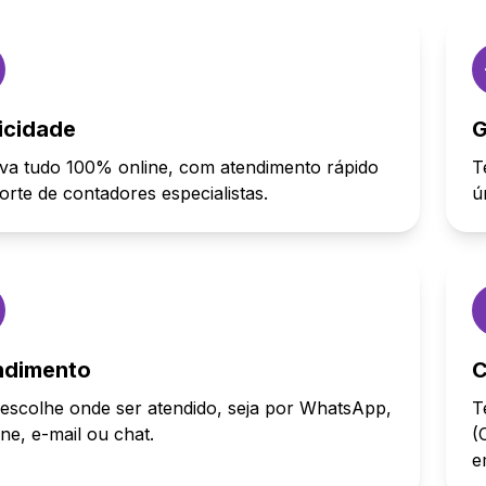
icidade
G
va tudo 100% online, com atendimento rápido
T
orte de contadores especialistas.
ú
ndimento
C
escolhe onde ser atendido, seja por WhatsApp,
T
one, e-mail ou chat.
(
e