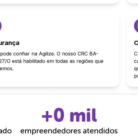
urança
C
pode confiar na Agilize. O nosso CRC BA-
C
7/O está habilitado em todas as regiões que
c
demos.
q
p
+
0
mil
cado
empreendedores atendidos