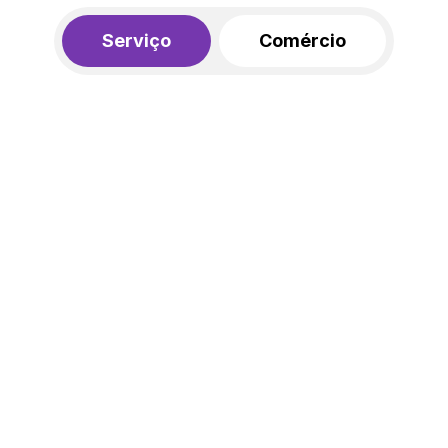
Serviço
Comércio
R$ 562,00
450,00
R$
/mês
20% de desconto