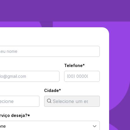
Telefone*
Cidade*
rviço deseja?*
one