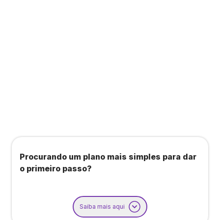
Todos os benefícios do plano Unique, mais:
Agendamento de contas ou emissão de notas
fiscais: Até 100 operações por mês
Importação até 800 notas fiscais
Importação de extrato bancário: Até 3 contas
Procurando um plano mais simples para dar
o primeiro passo?
Saiba mais aqui