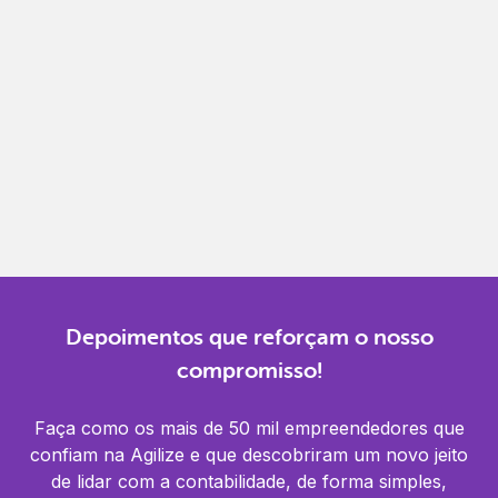
Gestão completa
Controle financeiro, contábil e de RH em um só
lugar.
Notificações
Receba alertas para não perder prazos e manter
tudo em dia.
Depoimentos que reforçam o nosso
compromisso!
Faça como os mais de 50 mil empreendedores que
confiam na Agilize e que descobriram um novo jeito
de lidar com a contabilidade, de forma simples,