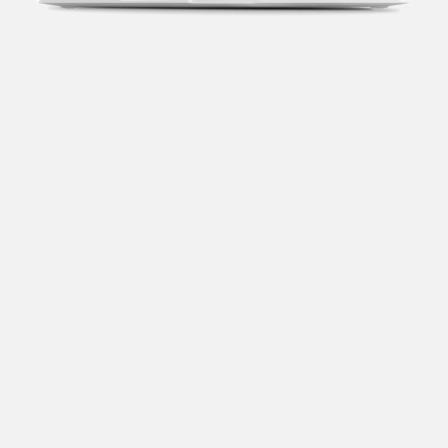
Transparência fiscal
Entenda cada imposto com base no CNAE e no
faturamento da sua empresa.
Conciliação bancária
Categorize suas transações e facilite sua
organização e declaração do IR.
Previsão de impostos
Saiba com antecedência quanto vai pagar para se
planejar melhor.
Notas fiscais
Emita, importe e cancele notas fiscais de maneira
mais prática.