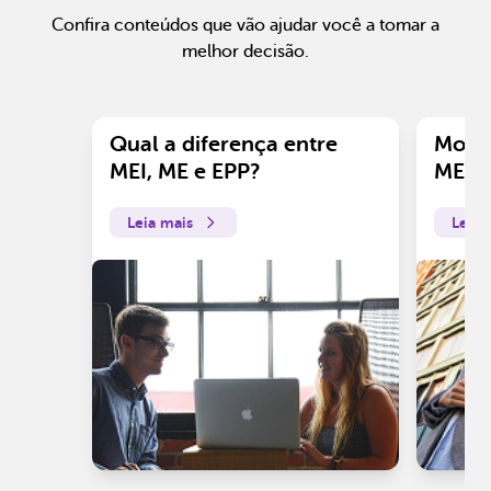
Confira conteúdos que vão ajudar você a tomar a
melhor decisão.
Qual a diferença entre
Motiv
MEI, ME e EPP?
ME?
Leia mais
Leia 