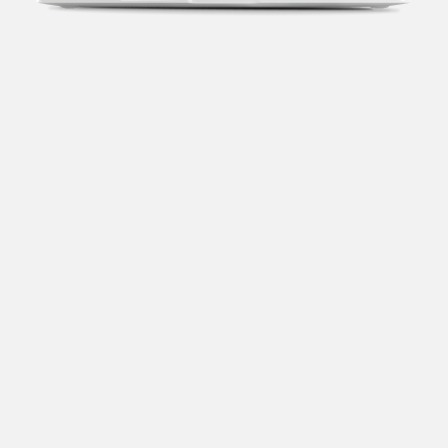
Transparência fiscal
Entenda cada imposto com base no CNAE e no
faturamento da sua empresa.
Conciliação bancária
Categorize suas transações e facilite sua
organização e declaração do IR.
Previsão de impostos
Saiba com antecedência quanto vai pagar para se
planejar melhor.
Notas fiscais
Emita, importe e cancele notas fiscais de maneira
mais prática.