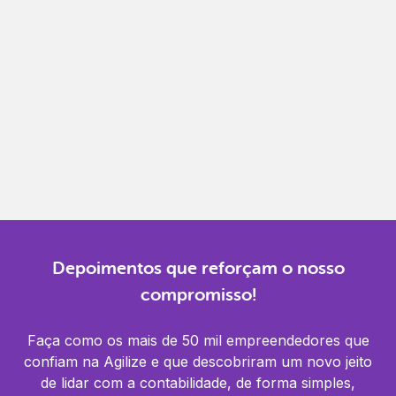
Gestão completa
Controle financeiro, contábil e de RH em um só
lugar.
Notificações
Receba alertas para não perder prazos e manter
tudo em dia.
Depoimentos que reforçam o nosso
compromisso!
Faça como os mais de 50 mil empreendedores que
confiam na Agilize e que descobriram um novo jeito
de lidar com a contabilidade, de forma simples,