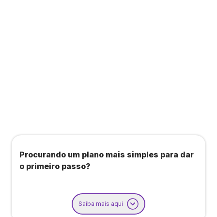
Todos os benefícios do plano Unique, mais:
Agendamento de contas ou emissão de notas
fiscais: Até 100 operações por mês
Importação até 800 notas fiscais
Importação de extrato bancário: Até 3 contas
Procurando um plano mais simples para dar
o primeiro passo?
Saiba mais aqui