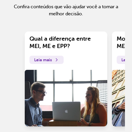
Confira conteúdos que vão ajudar você a tomar a
melhor decisão.
Qual a diferença entre
Motiv
MEI, ME e EPP?
ME?
Leia mais
Leia 