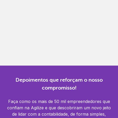
Gestão completa
Controle financeiro, contábil e de RH em um só
lugar.
Notificações
Receba alertas para não perder prazos e manter
tudo em dia.
Depoimentos que reforçam o nosso
compromisso!
Faça como os mais de 50 mil empreendedores que
confiam na Agilize e que descobriram um novo jeito
de lidar com a contabilidade, de forma simples,