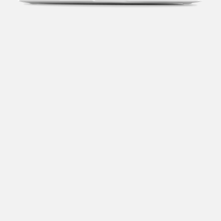
Transparência fiscal
Entenda cada imposto com base no CNAE e no
faturamento da sua empresa.
Conciliação bancária
Categorize suas transações e facilite sua
organização e declaração do IR.
Previsão de impostos
Saiba com antecedência quanto vai pagar para se
planejar melhor.
Notas fiscais
Emita, importe e cancele notas fiscais de maneira
mais prática.