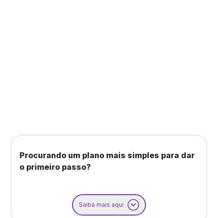
Todos os benefícios do plano Unique, mais:
Agendamento de contas ou emissão de notas
fiscais: Até 100 operações por mês
Importação até 800 notas fiscais
Importação de extrato bancário: Até 3 contas
Procurando um plano mais simples para dar
o primeiro passo?
Saiba mais aqui