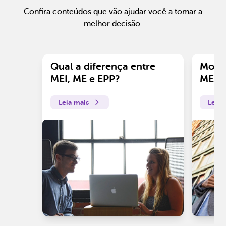
Confira conteúdos que vão ajudar você a tomar a
melhor decisão.
Qual a diferença entre
Motiv
MEI, ME e EPP?
ME?
Leia mais
Leia 