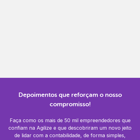
Gestão completa
Controle financeiro, contábil e de RH em um só
lugar.
Notificações
Receba alertas para não perder prazos e manter
tudo em dia.
Depoimentos que reforçam o nosso
compromisso!
Faça como os mais de 50 mil empreendedores que
confiam na Agilize e que descobriram um novo jeito
de lidar com a contabilidade, de forma simples,