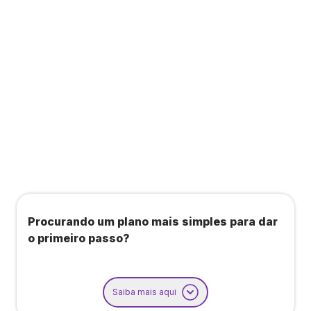
Todos os benefícios do plano Unique, mais:
Agendamento de contas ou emissão de notas
fiscais: Até 100 operações por mês
Importação até 800 notas fiscais
Importação de extrato bancário: Até 3 contas
Procurando um plano mais simples para dar
o primeiro passo?
Saiba mais aqui