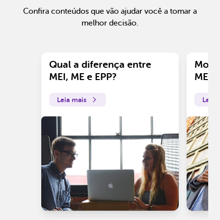
Confira conteúdos que vão ajudar você a tomar a
melhor decisão.
Qual a diferença entre
Motiv
MEI, ME e EPP?
ME?
Leia mais
Leia 