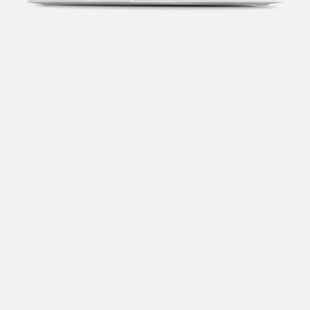
Transparência fiscal
Entenda cada imposto com base no CNAE e no
faturamento da sua empresa.
Conciliação bancária
Categorize suas transações e facilite sua
organização e declaração do IR.
Previsão de impostos
Saiba com antecedência quanto vai pagar para se
planejar melhor.
Notas fiscais
Emita, importe e cancele notas fiscais de maneira
mais prática.