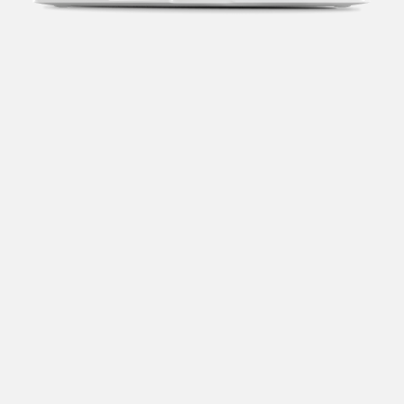
Transparência fiscal
Entenda cada imposto com base no CNAE e no
faturamento da sua empresa.
Conciliação bancária
Categorize suas transações e facilite sua
organização e declaração do IR.
Previsão de impostos
Saiba com antecedência quanto vai pagar para se
planejar melhor.
Notas fiscais
Emita, importe e cancele notas fiscais de maneira
mais prática.