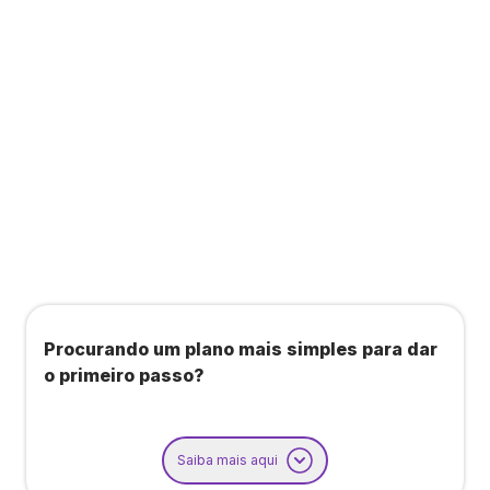
Todos os benefícios do plano Unique, mais:
Agendamento de contas ou emissão de notas
fiscais: Até 100 operações por mês
Importação até 800 notas fiscais
Importação de extrato bancário: Até 3 contas
Procurando um plano mais simples para dar
o primeiro passo?
Saiba mais aqui