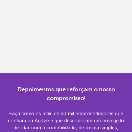
Gestão completa
Controle financeiro, contábil e de RH em um só
lugar.
Notificações
Receba alertas para não perder prazos e manter
tudo em dia.
Depoimentos que reforçam o nosso
compromisso!
Faça como os mais de 50 mil empreendedores que
confiam na Agilize e que descobriram um novo jeito
de lidar com a contabilidade, de forma simples,