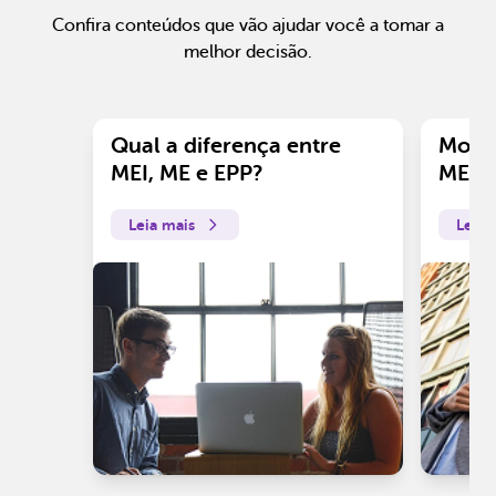
Confira conteúdos que vão ajudar você a tomar a
melhor decisão.
Qual a diferença entre
Motiv
MEI, ME e EPP?
ME?
Leia mais
Leia 