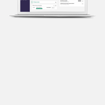
Transparência fiscal
Entenda cada imposto com base no CNAE e no
faturamento da sua empresa.
Conciliação bancária
Categorize suas transações e facilite sua
organização e declaração do IR.
Previsão de impostos
Saiba com antecedência quanto vai pagar para se
planejar melhor.