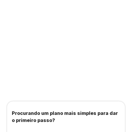
Contabilidade completa que ainda te dá acesso
a consultas, academias e estúdios com WellHub
e Starbem.
Todos os benefícios do plano Unique, mais:
Agendamento de contas ou emissão de notas
fiscais: Até 100 operações por mês
Importação até 800 notas fiscais
Importação de extrato bancário: Até 3 contas
Procurando um plano mais simples para dar
o primeiro passo?