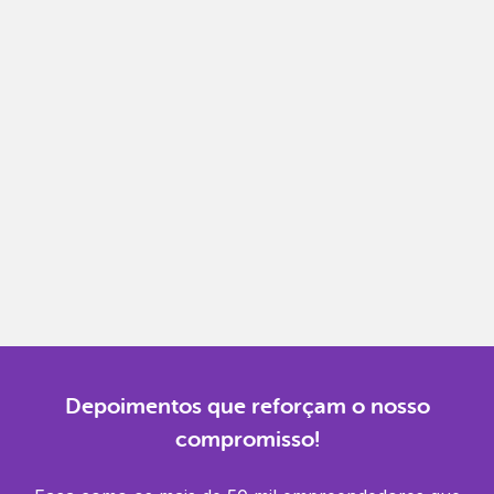
Notas fiscais
Emita, importe e cancele notas fiscais de maneira
mais prática.
Gestão completa
Controle financeiro, contábil e de RH em um só
lugar.
Notificações
Receba alertas para não perder prazos e manter
tudo em dia.
Depoimentos que reforçam o nosso
compromisso!