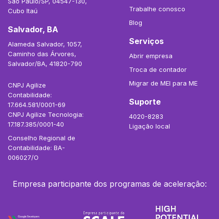
São Paulo/SP, 04547-130,
Trabalhe conosco
Cubo Itaú
Blog
Salvador, BA
Serviços
Alameda Salvador, 1057,
Caminho das Árvores,
Abrir empresa
Salvador/BA, 41820-790
Troca de contador
Migrar de MEI para ME
CNPJ Agilize
Contabilidade:
Suporte
17.664.581/0001-69
CNPJ Agilize Tecnologia:
4020-8283
17.187.385/0001-40
Ligação local
Conselho Regional de
Contabilidade: BA-
006027/O
Empresa participante dos programas de aceleração: