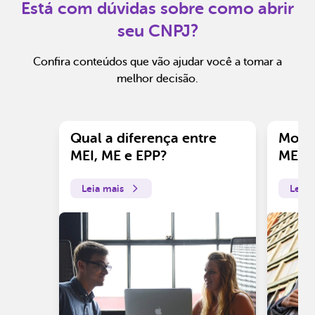
Está com dúvidas sobre como abrir
seu CNPJ?
Confira conteúdos que vão ajudar você a tomar a
melhor decisão.
Qual a diferença entre
Motiv
MEI, ME e EPP?
ME?
Leia mais
Leia 