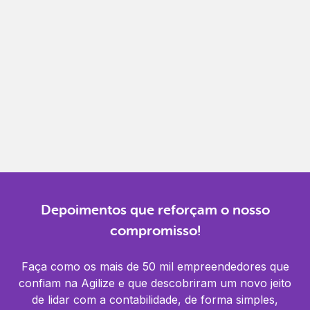
Gestão completa
Controle financeiro, contábil e de RH em um só
lugar.
Notificações
Receba alertas para não perder prazos e manter
tudo em dia.
Depoimentos que reforçam o nosso
compromisso!
Faça como os mais de 50 mil empreendedores que
confiam na Agilize e que descobriram um novo jeito
de lidar com a contabilidade, de forma simples,