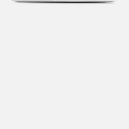
Transparência fiscal
Entenda cada imposto com base no CNAE e no
faturamento da sua empresa.
Conciliação bancária
Categorize suas transações e facilite sua
organização e declaração do IR.
Previsão de impostos
Saiba com antecedência quanto vai pagar para se
planejar melhor.
Notas fiscais
Emita, importe e cancele notas fiscais de maneira
mais prática.