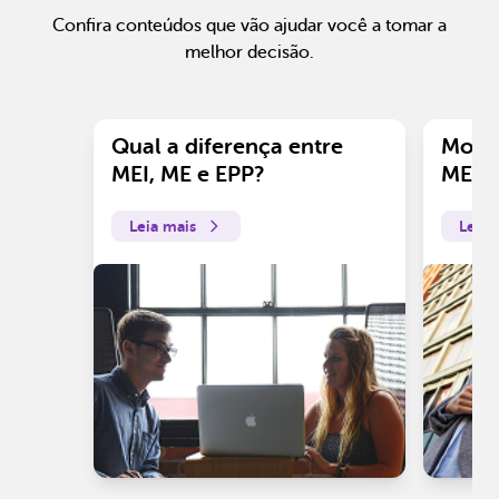
Confira conteúdos que vão ajudar você a tomar a
melhor decisão.
Qual a diferença entre
Motiv
MEI, ME e EPP?
ME?
Leia mais
Leia 