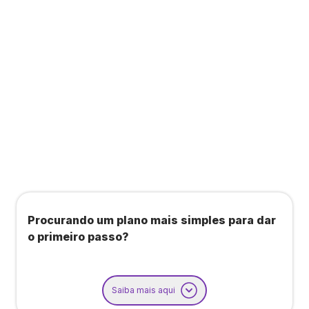
Todos os benefícios do plano Unique, mais:
Agendamento de contas ou emissão de notas
fiscais: Até 100 operações por mês
Importação até 800 notas fiscais
Importação de extrato bancário: Até 3 contas
Procurando um plano mais simples para dar
o primeiro passo?
Saiba mais aqui