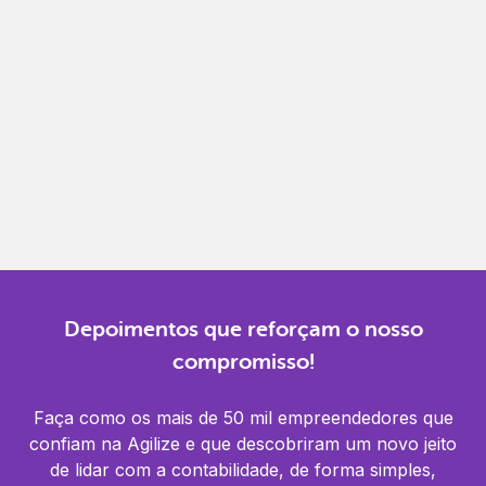
Gestão completa
Controle financeiro, contábil e de RH em um só
lugar.
Notificações
Receba alertas para não perder prazos e manter
tudo em dia.
Depoimentos que reforçam o nosso
compromisso!
Faça como os mais de 50 mil empreendedores que
confiam na Agilize e que descobriram um novo jeito
de lidar com a contabilidade, de forma simples,