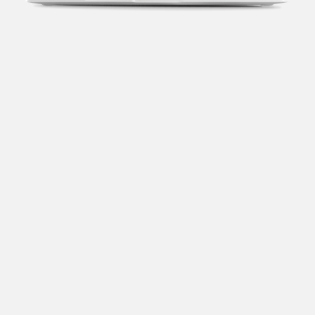
Transparência fiscal
Entenda cada imposto com base no CNAE e no
faturamento da sua empresa.
Conciliação bancária
Categorize suas transações e facilite sua
organização e declaração do IR.
Previsão de impostos
Saiba com antecedência quanto vai pagar para se
planejar melhor.
Notas fiscais
Emita, importe e cancele notas fiscais de maneira
mais prática.