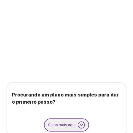
Todos os benefícios do plano Unique, mais:
Agendamento de contas ou emissão de notas
fiscais: Até 100 operações por mês
Importação até 800 notas fiscais
Importação de extrato bancário: Até 3 contas
Procurando um plano mais simples para dar
o primeiro passo?
Saiba mais aqui