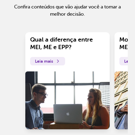
Confira conteúdos que vão ajudar você a tomar a
melhor decisão.
Qual a diferença entre
Motiv
MEI, ME e EPP?
ME?
Leia mais
Leia 