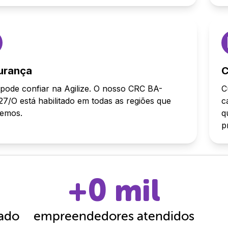
urança
C
pode confiar na Agilize. O nosso CRC BA-
C
7/O está habilitado em todas as regiões que
c
demos.
q
p
+
0
mil
cado
empreendedores atendidos