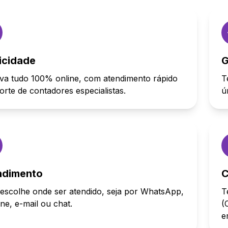
icidade
G
va tudo 100% online, com atendimento rápido
T
orte de contadores especialistas.
ú
ndimento
C
escolhe onde ser atendido, seja por WhatsApp,
T
one, e-mail ou chat.
(
e