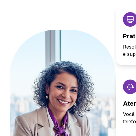
Prat
Resol
e sup
Ate
Você 
telef