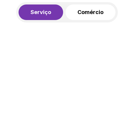
Serviço
Comércio
R$ 562,00
450,00
R$
/mês
20% de desconto