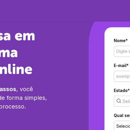
sa em
Nome*
rma
nline
E-mail*
passos
, você
Estado*
e forma simples,
 processo.
Qual se
Seleci