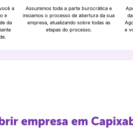
 você a
Assumimos toda a parte burocrática e
Apó
io e
iniciamos o processo de abertura da sua
da
ade da
empresa, atualizando sobre todas as
Ago
iante
etapas do processo.
e v
de.
abrir empresa em
Capixa