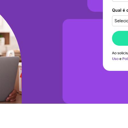
Qual é 
Seleci
Ao solic
Uso
e
Pol