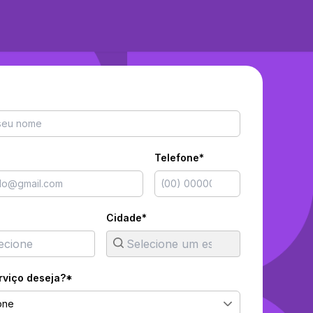
Telefone*
Cidade*
rviço deseja?*
one