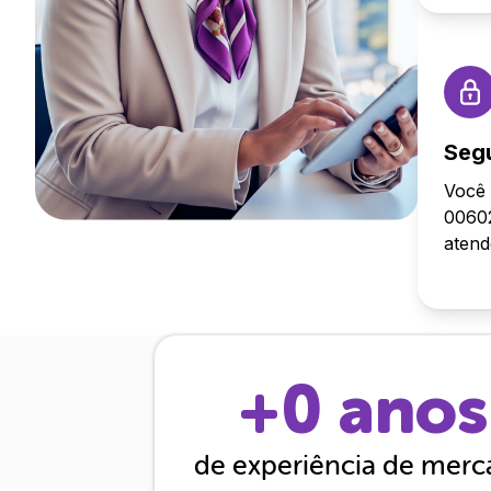
Seg
Você 
00602
aten
+
0
anos
de experiência de mer