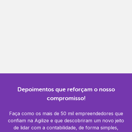
Gestão completa
Controle financeiro, contábil e de RH em um só
lugar.
Notificações
Receba alertas para não perder prazos e manter
tudo em dia.
Depoimentos que reforçam o nosso
compromisso!
Faça como os mais de 50 mil empreendedores que
confiam na Agilize e que descobriram um novo jeito
de lidar com a contabilidade, de forma simples,