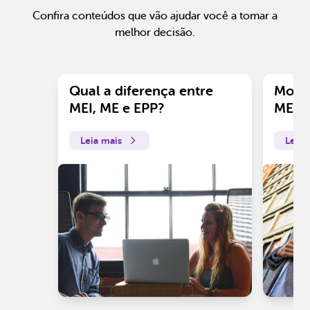
Confira conteúdos que vão ajudar você a tomar a
melhor decisão.
Qual a diferença entre
Motiv
MEI, ME e EPP?
ME?
Leia mais
Leia 