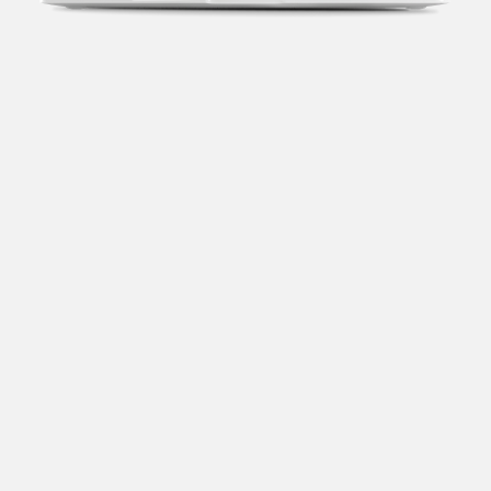
Transparência fiscal
Entenda cada imposto com base no CNAE e no
faturamento da sua empresa.
Conciliação bancária
Categorize suas transações e facilite sua
organização e declaração do IR.
Previsão de impostos
Saiba com antecedência quanto vai pagar para se
planejar melhor.
Notas fiscais
Emita, importe e cancele notas fiscais de maneira
mais prática.