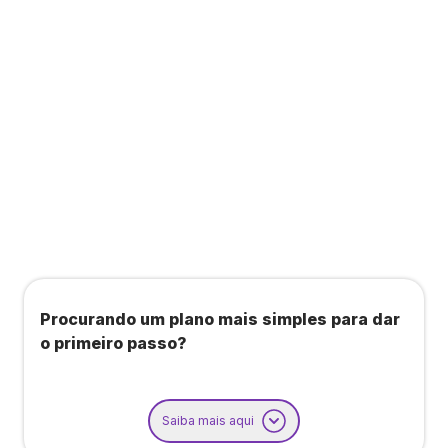
Todos os benefícios do plano Unique, mais:
Agendamento de contas ou emissão de notas
fiscais: Até 100 operações por mês
Importação até 800 notas fiscais
Importação de extrato bancário: Até 3 contas
Procurando um plano mais simples para dar
o primeiro passo?
Saiba mais aqui