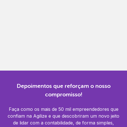
Gestão completa
Controle financeiro, contábil e de RH em um só
lugar.
Notificações
Receba alertas para não perder prazos e manter
tudo em dia.
Depoimentos que reforçam o nosso
compromisso!
Faça como os mais de 50 mil empreendedores que
confiam na Agilize e que descobriram um novo jeito
de lidar com a contabilidade, de forma simples,