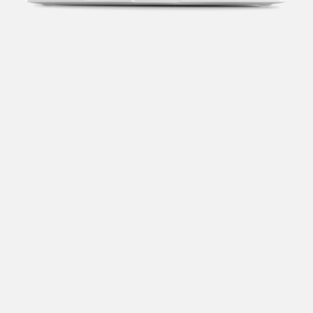
Transparência fiscal
Entenda cada imposto com base no CNAE e no
faturamento da sua empresa.
Conciliação bancária
Categorize suas transações e facilite sua
organização e declaração do IR.
Previsão de impostos
Saiba com antecedência quanto vai pagar para se
planejar melhor.
Notas fiscais
Emita, importe e cancele notas fiscais de maneira
mais prática.