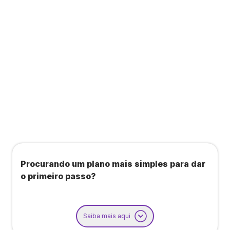
Todos os benefícios do plano Unique, mais:
Agendamento de contas ou emissão de notas
fiscais: Até 100 operações por mês
Importação até 800 notas fiscais
Importação de extrato bancário: Até 3 contas
Procurando um plano mais simples para dar
o primeiro passo?
Saiba mais aqui