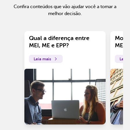
Confira conteúdos que vão ajudar você a tomar a
melhor decisão.
Qual a diferença entre
Motiv
MEI, ME e EPP?
ME?
Leia mais
Leia 