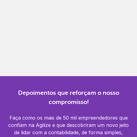
Gestão completa
Controle financeiro, contábil e de RH em um só
lugar.
Notificações
Receba alertas para não perder prazos e manter
tudo em dia.
Depoimentos que reforçam o nosso
compromisso!
Faça como os mais de 50 mil empreendedores que
confiam na Agilize e que descobriram um novo jeito
de lidar com a contabilidade, de forma simples,