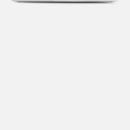
Transparência fiscal
Entenda cada imposto com base no CNAE e no
faturamento da sua empresa.
Conciliação bancária
Categorize suas transações e facilite sua
organização e declaração do IR.
Previsão de impostos
Saiba com antecedência quanto vai pagar para se
planejar melhor.
Notas fiscais
Emita, importe e cancele notas fiscais de maneira
mais prática.