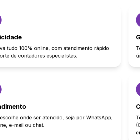
icidade
G
va tudo 100% online, com atendimento rápido
T
orte de contadores especialistas.
ú
ndimento
C
escolhe onde ser atendido, seja por WhatsApp,
T
one, e-mail ou chat.
(
e