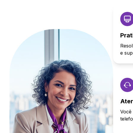
Prat
Resol
e sup
Ate
Você 
telef