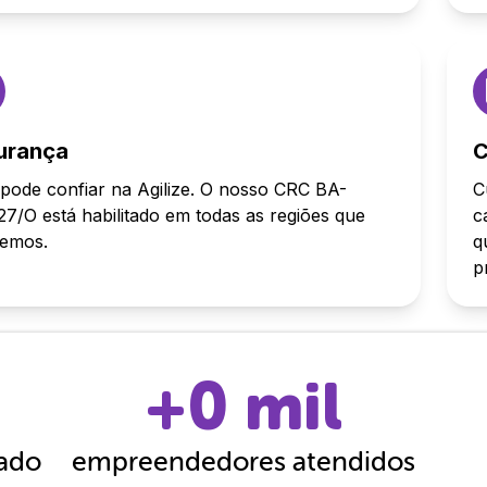
urança
C
pode confiar na Agilize. O nosso CRC BA-
C
7/O está habilitado em todas as regiões que
c
demos.
q
p
+
0
mil
cado
empreendedores atendidos