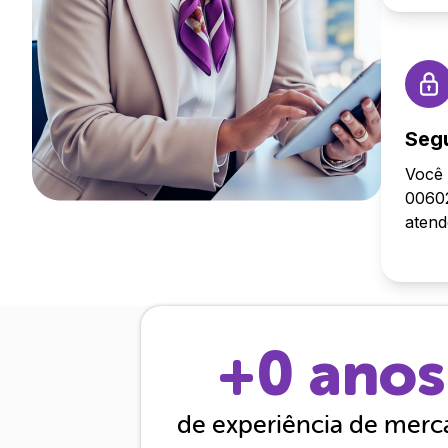
Seg
Você 
00602
aten
+
0
anos
de experiência de mer