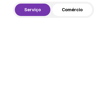
Serviço
Comércio
R$ 562,00
450,00
R$
/mês
20% de desconto