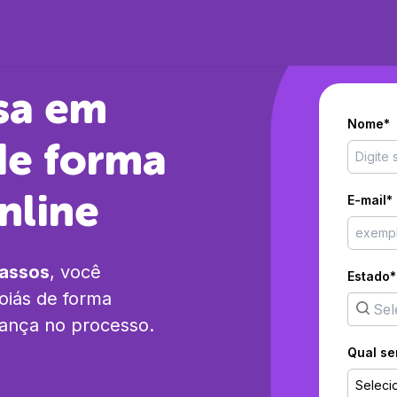
sa em
Nome*
e forma
nline
E-mail*
passos
, você
Estado*
oiás
de forma
rança no processo.
Qual se
Seleci