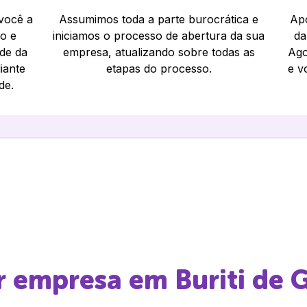
 você a
Assumimos toda a parte burocrática e
Apó
io e
iniciamos o processo de abertura da sua
da
ade da
empresa, atualizando sobre todas as
Ago
iante
etapas do processo.
e v
de.
ir empresa em
Buriti de 