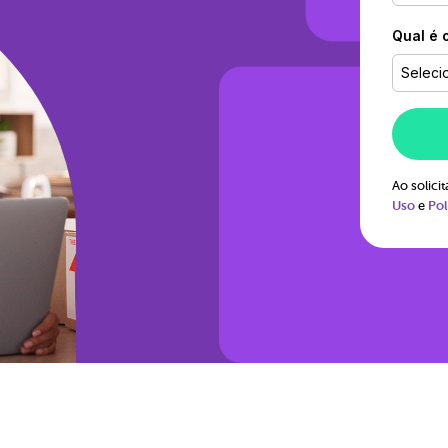
Qual é 
Seleci
Ao solic
Uso
e
Pol