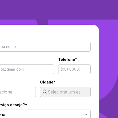
Telefone*
Cidade*
rviço deseja?*
one