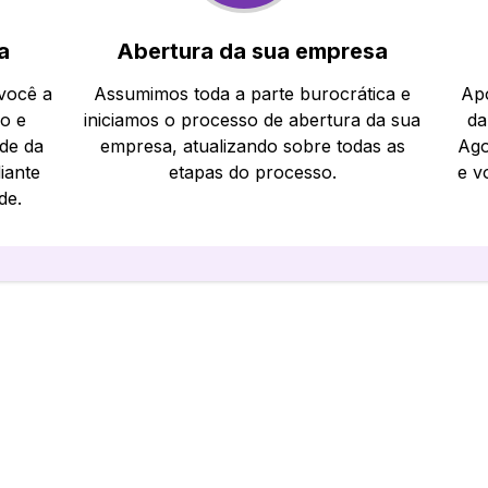
a
Abertura da sua empresa
 você a
Assumimos toda a parte burocrática e
Apó
io e
iniciamos o processo de abertura da sua
da
ade da
empresa, atualizando sobre todas as
Ago
iante
etapas do processo.
e v
de.