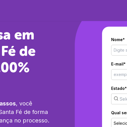
sa em
Nome*
 Fé
de
 100%
E-mail*
Estado*
passos
, você
Santa Fé
de forma
Qual se
rança no processo.
Seleci