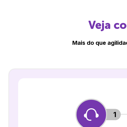
Veja c
Mais do que agilida
1