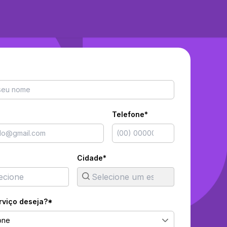
Telefone*
Cidade*
rviço deseja?*
one