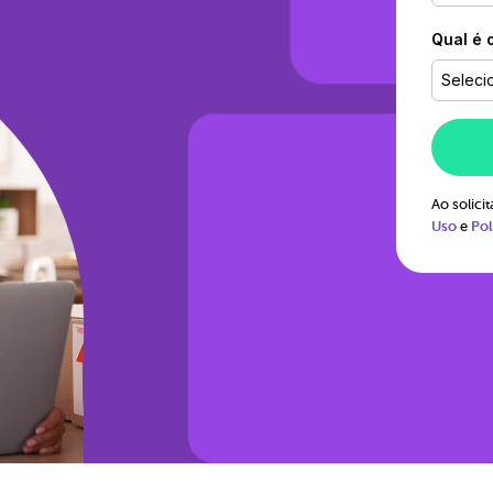
Qual é 
Seleci
Ao solic
Uso
e
Pol