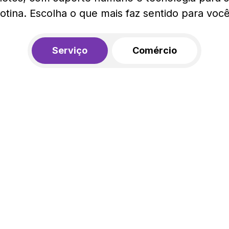
rotina. Escolha o que mais faz sentido para você
Serviço
Comércio
R$ 562,00
450,00
R$
/mês
20% de desconto