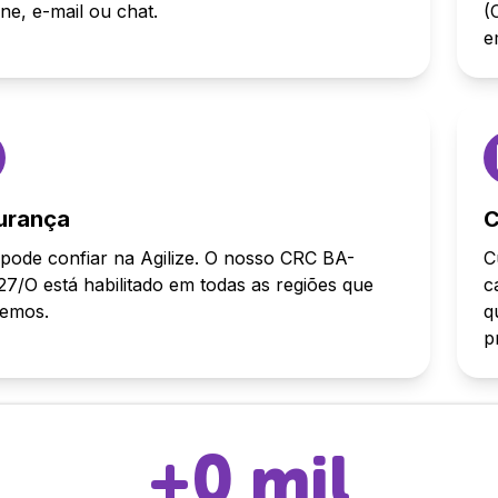
one, e-mail ou chat.
(
e
urança
C
pode confiar na Agilize. O nosso CRC BA-
C
7/O está habilitado em todas as regiões que
c
demos.
q
p
+
0
mil