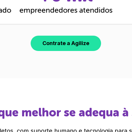
cado
empreendedores atendidos
Contrate a Agilize
que melhor se adequa à
etos, com suporte humano e tecnologia para si