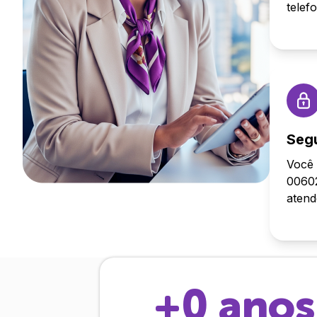
telef
Seg
Você 
00602
aten
+
0
anos