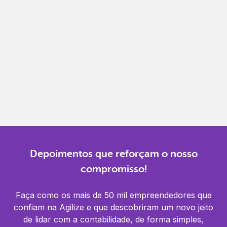
Gestão completa
Controle financeiro, contábil e de RH em um só
lugar.
Notificações
Receba alertas para não perder prazos e manter
tudo em dia.
Depoimentos que reforçam o nosso
compromisso!
Faça como os mais de 50 mil empreendedores que
confiam na Agilize e que descobriram um novo jeito
de lidar com a contabilidade, de forma simples,