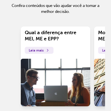
Confira conteúdos que vão ajudar você a tomar a
melhor decisão.
Qual a diferença entre
Motiv
MEI, ME e EPP?
ME?
Leia mais
Leia 