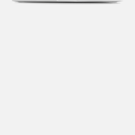
Transparência fiscal
Entenda cada imposto com base no CNAE e no
faturamento da sua empresa.
Conciliação bancária
Categorize suas transações e facilite sua
organização e declaração do IR.
Previsão de impostos
Saiba com antecedência quanto vai pagar para se
planejar melhor.
Notas fiscais
Emita, importe e cancele notas fiscais de maneira
mais prática.