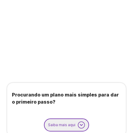
Todos os benefícios do plano Unique, mais:
Agendamento de contas ou emissão de notas
fiscais: Até 100 operações por mês
Importação até 800 notas fiscais
Importação de extrato bancário: Até 3 contas
Procurando um plano mais simples para dar
o primeiro passo?
Saiba mais aqui