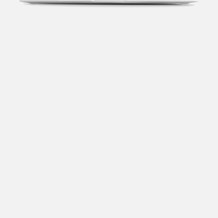
Transparência fiscal
Entenda cada imposto com base no CNAE e no
faturamento da sua empresa.
Conciliação bancária
Categorize suas transações e facilite sua
organização e declaração do IR.
Previsão de impostos
Saiba com antecedência quanto vai pagar para se
planejar melhor.
Notas fiscais
Emita, importe e cancele notas fiscais de maneira
mais prática.