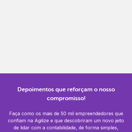
Gestão completa
Controle financeiro, contábil e de RH em um só
lugar.
Notificações
Receba alertas para não perder prazos e manter
tudo em dia.
Depoimentos que reforçam o nosso
compromisso!
Faça como os mais de 50 mil empreendedores que
confiam na Agilize e que descobriram um novo jeito
de lidar com a contabilidade, de forma simples,