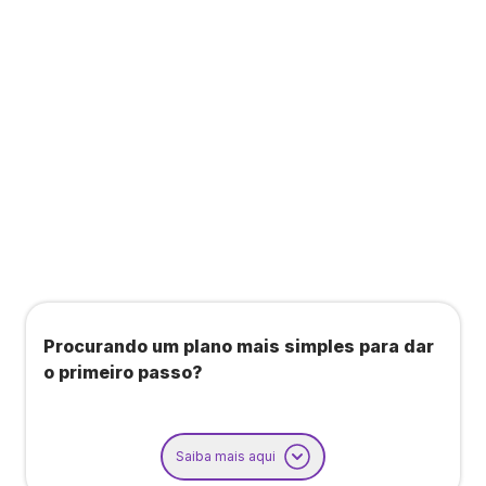
Todos os benefícios do plano Unique, mais:
Agendamento de contas ou emissão de notas
fiscais: Até 100 operações por mês
Importação até 800 notas fiscais
Importação de extrato bancário: Até 3 contas
Procurando um plano mais simples para dar
o primeiro passo?
Saiba mais aqui