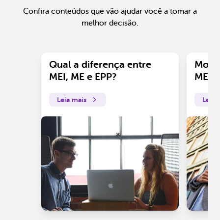
Confira conteúdos que vão ajudar você a tomar a
melhor decisão.
Qual a diferença entre
Motiv
MEI, ME e EPP?
ME?
Leia mais
Leia 