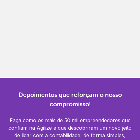
Gestão completa
Controle financeiro, contábil e de RH em um só
lugar.
Notificações
Receba alertas para não perder prazos e manter
tudo em dia.
Depoimentos que reforçam o nosso
compromisso!
Faça como os mais de 50 mil empreendedores que
confiam na Agilize e que descobriram um novo jeito
de lidar com a contabilidade, de forma simples,