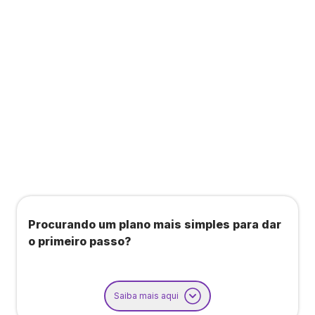
Todos os benefícios do plano Unique, mais:
Agendamento de contas ou emissão de notas
fiscais: Até 100 operações por mês
Importação até 800 notas fiscais
Importação de extrato bancário: Até 3 contas
Procurando um plano mais simples para dar
o primeiro passo?
Saiba mais aqui