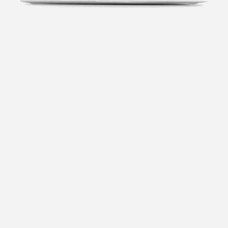
Transparência fiscal
Entenda cada imposto com base no CNAE e no
faturamento da sua empresa.
Conciliação bancária
Categorize suas transações e facilite sua
organização e declaração do IR.
Previsão de impostos
Saiba com antecedência quanto vai pagar para se
planejar melhor.
Notas fiscais
Emita, importe e cancele notas fiscais de maneira
mais prática.