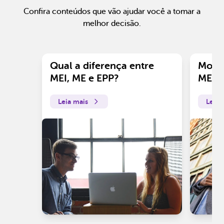
Confira conteúdos que vão ajudar você a tomar a
melhor decisão.
Qual a diferença entre
Motiv
MEI, ME e EPP?
ME?
Leia mais
Leia 