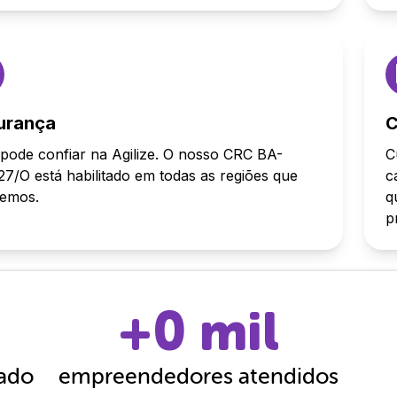
urança
C
pode confiar na Agilize. O nosso CRC BA-
C
7/O está habilitado em todas as regiões que
c
demos.
q
p
+
0
mil
cado
empreendedores atendidos