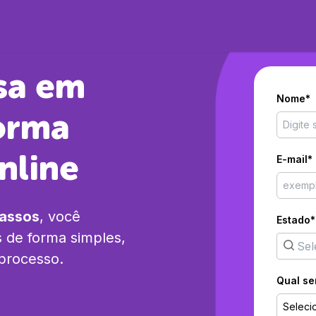
sa em
Nome*
orma
nline
E-mail*
passos
, você
Estado*
s
de forma simples,
 processo.
Qual se
Seleci