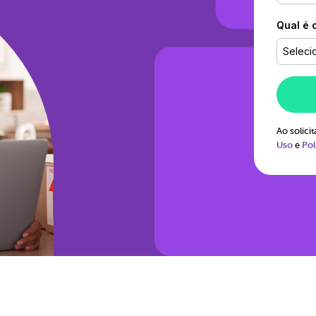
Qual é 
Seleci
Ao solic
Uso
e
Pol