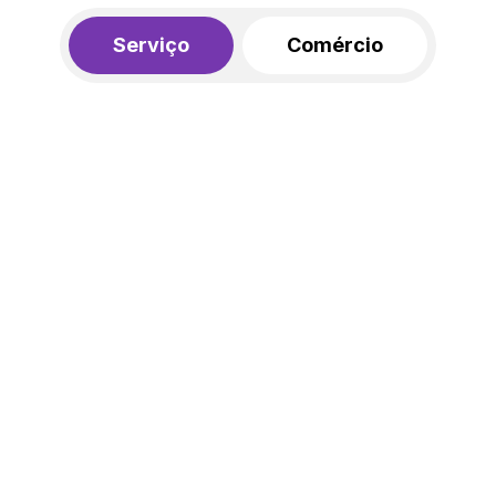
Serviço
Comércio
R$ 562,00
450,00
R$
/mês
20% de desconto