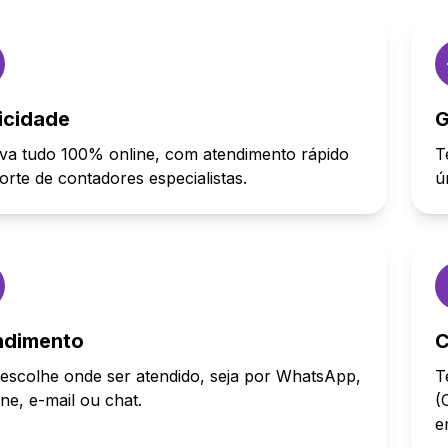
icidade
G
va tudo 100% online, com atendimento rápido
T
orte de contadores especialistas.
ú
ndimento
C
escolhe onde ser atendido, seja por WhatsApp,
T
one, e-mail ou chat.
(
e