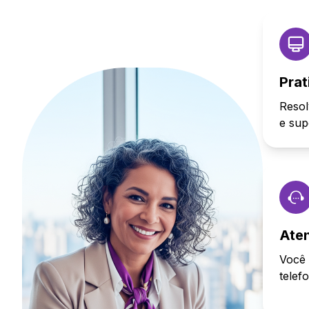
Prat
Resol
e sup
Ate
Você 
telef