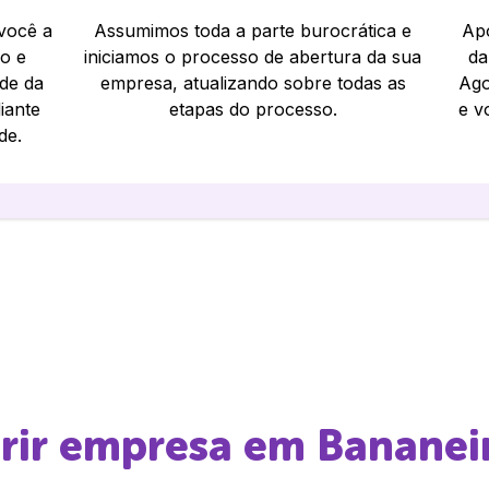
 você a
Assumimos toda a parte burocrática e
Apó
io e
iniciamos o processo de abertura da sua
da
ade da
empresa, atualizando sobre todas as
Ago
iante
etapas do processo.
e v
de.
brir empresa em
Bananei