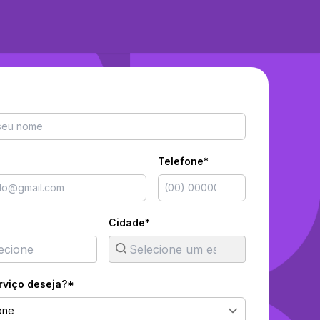
Telefone*
Cidade*
rviço deseja?*
one